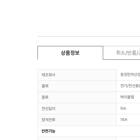
상품정보
취소/반품
동양전자산
제조회사
전기/전선용
품목
케이블형
종류
5m
전선길이
16A
정격전류
안전기능