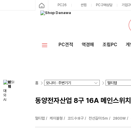
PC26
싼컴
PC구매상담
기업구
PC견적
역경매
조립PC
게
홈
동양전자산업 8구 16A 메인스위치
멀티탭
케이블형
코드수:8구
전선길이:5m
2800W