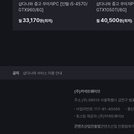
샵다나와 중고 무이자PC [인텔 i5-4570/
샵다나와 중고 무이자PC 
GTX960/8G]
GTX1050TI/8G]
33,170
40,500
월
원(최저)
월
원(최저)
공지
샵다나와 서비스 이용 안내
다
(주)커넥트웨이브
나
와
주소 (우) 08510 서울특별시 금천구 벚
로
고
사업자번호: 117-81-40065
통신
호스팅 제공자: (주)커넥트웨이브
콘텐츠산업진흥법
콘텐츠산업 진흥법에 