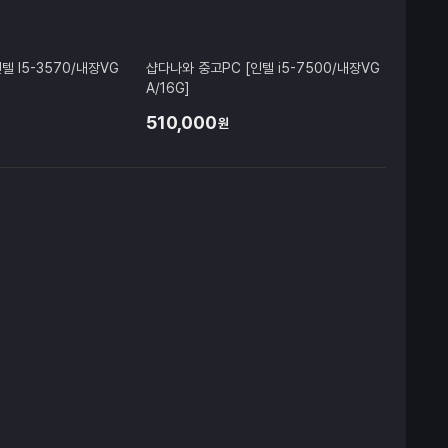
텔 I5-3570/내장VG
샵다나와 중고PC [인텔 i5-7500/내장VG
A/16G]
510,000
원