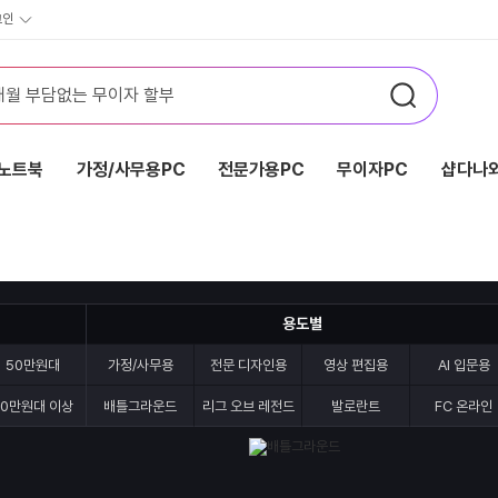
그인
노트북
가정/사무용PC
전문가용PC
무이자PC
샵다나와
용도별
50만원대
가정/사무용
전문 디자인용
영상 편집용
AI 입문용
90만원대 이상
배틀그라운드
리그 오브 레전드
발로란트
FC 온라인