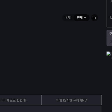
배
일
4
/
5
전체
없
너
시
정
지
주
니터 세트로 한번에!
최대 12개월 무이자PC