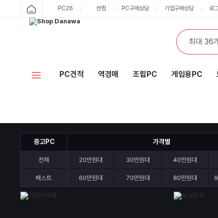
샵
PC26
싼컴
PC구매상담
기업구매상담
로
카
다
테
통
검
고
합
색
나
리
검
색
와
PC견적
역경매
조립PC
게임용PC
홈
중고PC
가격별
전체
20만원대
30만원대
40만원대
베스트
60만원대
70만원대
80만원대