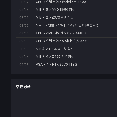
글
CPU > 인텔 코어i5 커피레이크 8400
08/07
실
시
M.B 외 5 > AMD B650 칩셋
08/06
간
신
M.B 외 2 > Z370 계열 칩셋
08/06
청
현
노트북 > 인텔 I7 13세대 14 / 15인치 [부품 사양 ...
08/06
황
목
CPU > AMD 라이젠 5 버미어 5600X
08/06
록
으
CPU > 인텔 코어i5 아이비브릿지 3570
08/06
로
등
M.B 외 2 > Z370 계열 칩셋
08/05
록
일,
M.B 외 4 > Z490 계열 칩셋
08/05
제
품,
VGA 외 1 > RTX 3070 TI 8G
08/05
금
액,
신
청
상
추천 상품
태
등
의
정
보
를
제
공