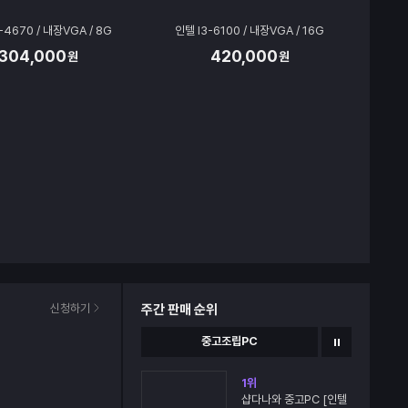
-4670 / 내장VGA / 8G
인텔 I3-6100 / 내장VGA / 16G
304,000
420,000
원
원
일
시
신청하기
주간 판매 순위
정
지
중고조립PC
1
위
샵다나와 중고PC [인텔