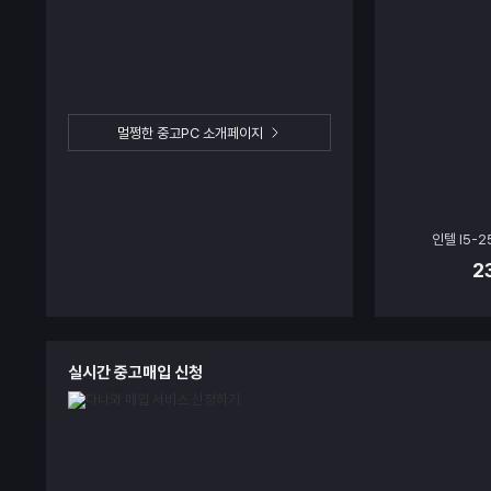
멀쩡한 중고PC 소개페이지
인텔 I5-2
2
실
등
제
금
상
시
록
실시간 중고매입 신청
품
액
태
간
일
신
청
현
황
게
시