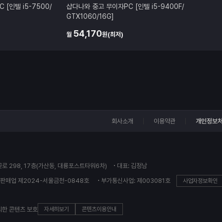
[인텔 i5-7500/
샵다나와 중고 무이자PC [인텔 i5-9400F/
GTX1060/16G]
54,170
월
원(최저)
회사소개
이용약관
개인정보
꽃로 298, 17층(가산동, 대륭포스트타워6차)
대표: 김정남
판매업 제2024-서울금천-0848호
부가통신사업: 제003081호
사업자정보확인
의한 콘텐츠 보호
자세히보기
콘텐츠이용안내