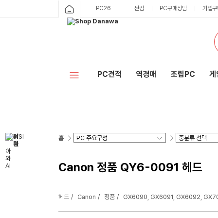
PC26
싼컴
PC구매상담
기업구
PC견적
역경매
조립PC
게
홈
Canon 정품 QY6-0091 헤드
헤드
Canon
정품
GX6090, GX6091, GX6092, GX7