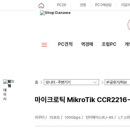
PC26
싼컴
PC구매상담
기업구
PC견적
역경매
조립PC
게
홈
마이크로틱 MikroTik CCR2216
라우터
15포트
100Gbps
인터페이스:RJ-45
L7 스