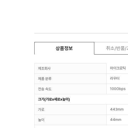
상품정보
취소/반품
마이크로틱
제조회사
라우터
제품 분류
100Gbps
전송 속도
크기(가로x세로x높이)
443mm
가로
44mm
높이