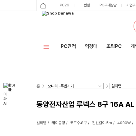
PC26
싼컴
PC구매상담
기업구
PC견적
역경매
조립PC
게
홈
동양전자산업 루넥스 8구 16A AL
멀티탭
케이블형
코드수:8구
전선길이:5m
4000W