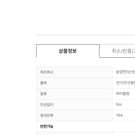
상품정보
취소/반품
동양전자산
제조회사
전기/전선용
품목
케이블형
종류
5m
전선길이
16A
정격전류
안전기능