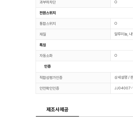
O
과부하차단
전원스위치
O
통합스위치
알루미늄, 내
재질
특징
O
자동소화
인증
상세설명 / 
적합성평가인증
JJ04007-
안전확인인증
제조사제공