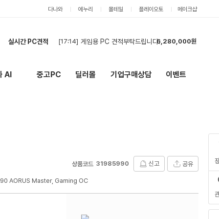
다나와
에누리
몰테일
플레이오토
메이크샵
[17:14]
게임용 PC 견적부탁드립니다.
6,280,000원
실시간 PC견적
[18:25]
PC2대 견적요청입니다.
8,361,000원
[18:21]
견적신청입니다.
4,115,000원
[18:16]
PC구매견적입니다.
4,208,000원
 AI
중고PC
딜러몰
기업구매상담
이벤트
New
외부 링크
[18:03]
게임용 PC 견적부탁드립니다.
6,350,000원
[17:58]
견적요청합니다.
2,097,000원
[17:54]
게임용 PC 견적부탁드립니다.
6,403,000원
[17:52]
데스크탑 PC
8,418,000원
[17:30]
견적 요청합니다.
4,494,000원
[17:26]
견적신청
25,676,000원
[17:14]
게임용 PC 견적부탁드립니다.
6,280,000원
31985990
신고
공유
상품코드
0 AORUS Master, Gaming OC