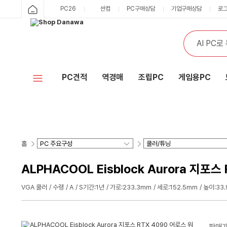
PC26
싼컴
PC구매상담
기업구매상담
로
PC견적
역경매
조립PC
게임용PC
홈
ALPHACOOL Eisblock Aurora 지
VGA 쿨러
수랭
A
S기간:1년
가로:233.3mm
세로:152.5mm
높이:33
판매