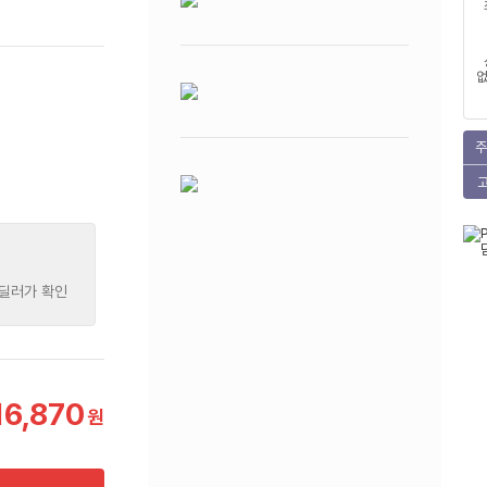
없
주
 딜러가 확인
16,870
원