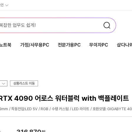
그인
노트북
가정/사무용PC
전문가용PC
무이자PC
샵다나와
상품리스트 이동
포스 RTX 4090 어로스 워터블럭 with 백플레이트
.9mm
작동전압:LED 5V
RGB
수랭 커스텀
LED 라이트
호환모델: GIGABYTE 409
316,870
가