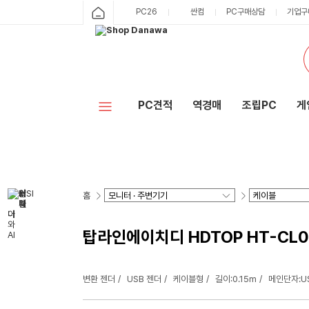
PC26
싼컴
PC구매상담
기업구
PC견적
역경매
조립PC
게
홈
탑라인에이치디 HDTOP HT-CL052 
변환 젠더
USB 젠더
케이블형
길이:0.15m
메인단자:U