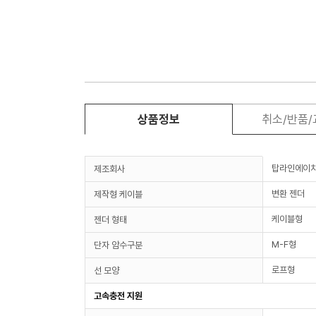
상품정보
취소/반품
탑라인에이
제조회사
변환 젠더
제작형 케이블
케이블형
젠더 형태
M-F형
단자 암수구분
로프형
선 모양
고속충전 지원