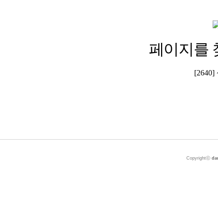
페이지를 
[264
Copyrightⓒ
da