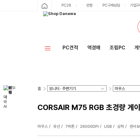
PC26
싼컴
PC구매상담
기업구
PC견적
역경매
조립PC
게
홈
CORSAIR M75 RGB 초경량 게
마우스
유선
7버튼
26000DPI
USB
상하
센서: