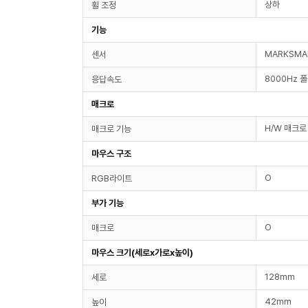
상하
휠 조정
기능
MARKSMA
센서
8000Hz 
응답속도
매크로
H/W 매크로
매크로 기능
마우스 구조
O
RGB라이트
부가 기능
O
매크로
마우스 크기(세로x가로x높이)
128mm
세로
42mm
높이