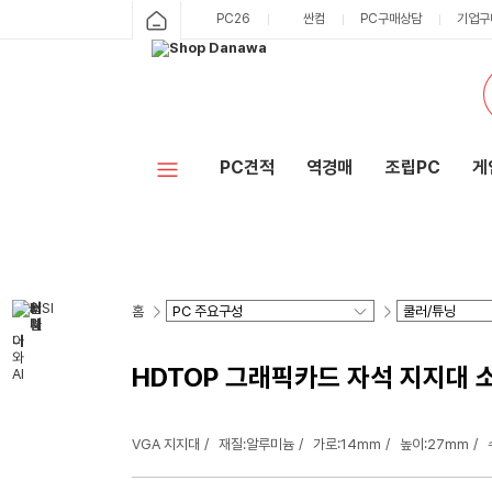
PC26
싼컴
PC구매상담
기업구
PC견적
역경매
조립PC
게
홈
HDTOP 그래픽카드 자석 지지대 소
VGA 지지대
재질:알루미늄
가로:14mm
높이:27mm