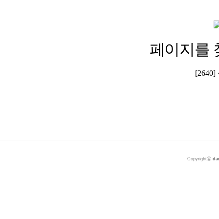
페이지를 
[264
Copyrightⓒ
da