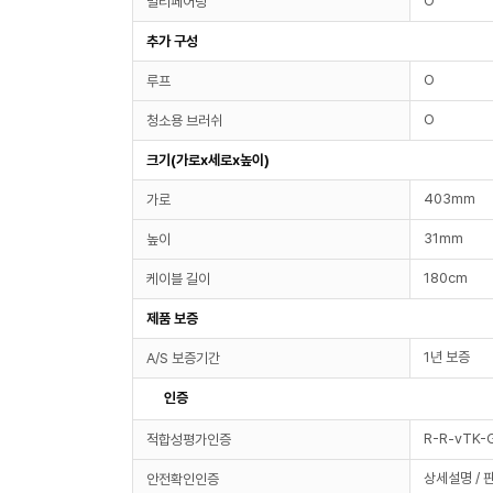
O
멀티페어링
추가 구성
O
루프
O
청소용 브러쉬
크기(가로x세로x높이)
403mm
가로
31mm
높이
180cm
케이블 길이
제품 보증
1년 보증
A/S 보증기간
인증
R-R-vTK-
적합성평가인증
상세설명 / 
안전확인인증