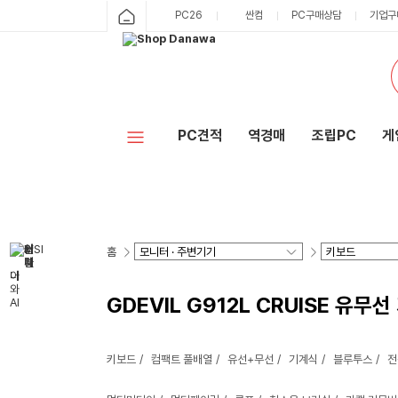
PC26
싼컴
PC구매상담
기업구
PC견적
역경매
조립PC
게
홈
GDEVIL G912L CRUISE 유무
키보드
컴팩트 풀배열
유선+무선
기계식
블루투스
전