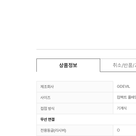
상품정보
취소/반품
GDEVIL
제조회사
컴팩트 풀배
사이즈
기계식
접점 방식
무선 연결
O
전용동글(리시버)