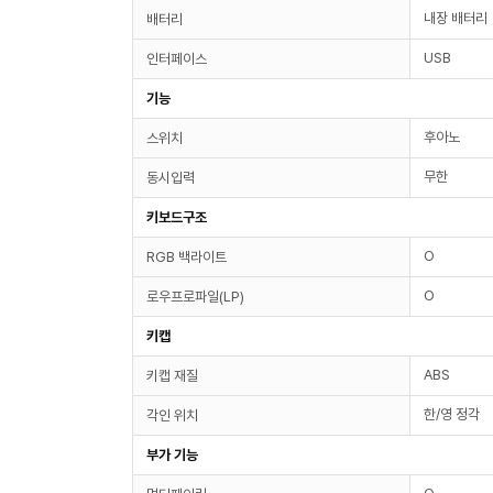
내장 배터리
배터리
USB
인터페이스
기능
후아노
스위치
무한
동시입력
키보드구조
O
RGB 백라이트
O
로우프로파일(LP)
키캡
ABS
키캡 재질
한/영 정각
각인 위치
부가 기능