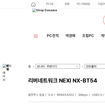
PC26
싼컴
PC구매상담
기업구
PC견적
역경매
조립PC
게
홈
리버네트워크 NEXI NX-BT54
블루투스 동글
5.4
BR8654A02
3Mbps
USB2.0