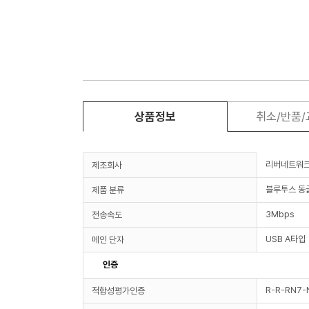
상품정보
취소/반품
리버네트워
제조회사
블루투스 동
제품 분류
3Mbps
전송속도
USB A타입
메인 단자
인증
R-R-RN7-
적합성평가인증