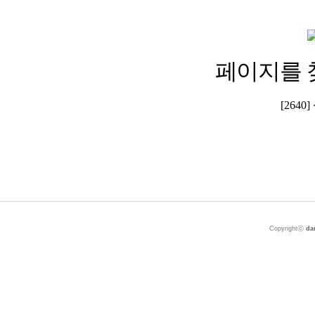
페이지를 
[264
Copyrightⓒ
da