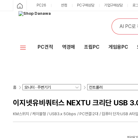
PC26
싼컴
PC구매상담
기업구매상담
로
PC견적
역경매
조립PC
게임용PC
홈
이지넷유비쿼터스 NEXTU 크리단 USB 3.0 
KM스위치
케이블형
USB3.x 5Gbps
PC연결:2대
컴퓨터 단자:USB A타입
판매