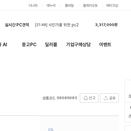
다나와
에누리
몰테일
플레이오토
메이크샵
[21:48]
사진가를 위한 pc2
3,317,000원
실시간 PC견적
[20:46]
세금계산서 발행 가능업체만 입찰 바랍니다.
781,000원
[20:45]
컴퓨타
5,070,000원
 AI
중고PC
딜러몰
기업구매상담
이벤트
New
외부 링크
[20:07]
최저가 견적 부탁드립니다.
2,431,000원
[19:54]
cpu, 램, 메인보드만 견적 요청드립니다.
1,956,000원
[19:40]
사진가를 위한 PC
3,001,000원
[19:27]
9600x / 5060ti 견적
2,289,000원
[19:06]
견적요청
12,470,000원
[18:25]
PC2대 견적요청입니다.
8,361,000원
[18:21]
견적신청입니다.
4,115,000원
59085083
신고
공유
상품코드
[21:48]
사진가를 위한 pc2
3,317,000원