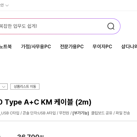
그인
노트북
가정/사무용PC
전문가용PC
무이자PC
샵다나와
상품리스트 이동
Type A+C KM 케이블 (2m)
,USB C타입
콘솔 단자:USB A타입
무전원
[부가기능]
클립보드 공유
파일 전송
36,700
가