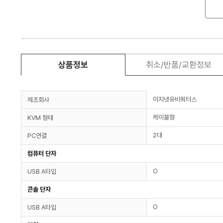
상품정보
취소/반품/교환정보
이지넷유비쿼터스
제조회사
케이블형
KVM 형태
2대
PC연결
컴퓨터 단자
O
USB A타입
콘솔 단자
O
USB A타입