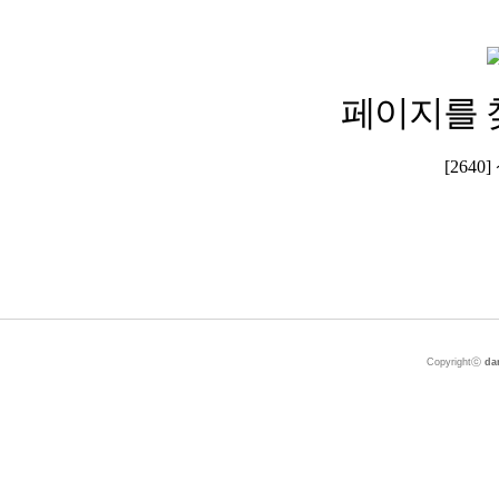
페이지를 
[264
Copyrightⓒ
da