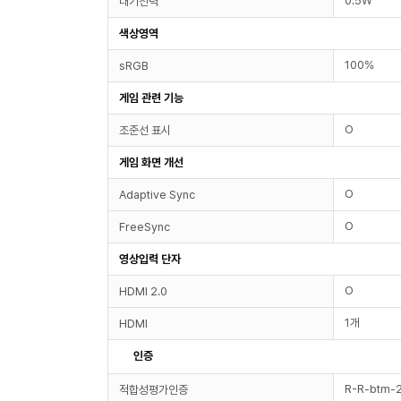
0.5W
대기전력
색상영역
100%
sRGB
게임 관련 기능
O
조준선 표시
게임 화면 개선
O
Adaptive Sync
O
FreeSync
영상입력 단자
O
HDMI 2.0
1개
HDMI
인증
R-R-btm-
적합성평가인증