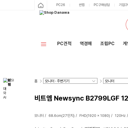
PC26
싼컴
PC구매상담
기업구
PC견적
역경매
조립PC
게
홈
비트엠 Newsync B2799LGF 1
모니터
68.6cm(27인치)
FHD(1920 x 1080)
120Hz