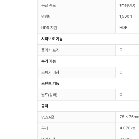
1ms(OD)
응답 속도
1,500:1
명암비
HDR
HDR 지원
시력보호 기능
O
플리커 프리
부가 기능
O
스피커 내장
스탠드 기능
O
틸트(상하)
규격
75 x 75m
VESA홀
4.078kg
무게