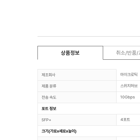
상품정보
취소/반품
마이크로틱
제조회사
스위치허브
제품 분류
10Gbps
전송 속도
포트 정보
4포트
SFP+
크기(가로x세로x높이)