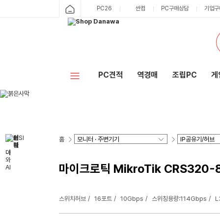
PC26
싼컴
PC구매상담
기업구
PC견적
역경매
조립PC
게
홈
마이크로틱 MikroTik CRS320
스위치허브
16포트
10Gbps
스위칭용량:114Gbps
L