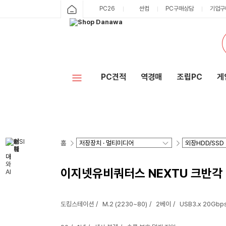
PC26
싼컴
PC구매상담
기업구
PC견적
역경매
조립PC
게
홈
이지넷유비쿼터스 NEXTU 크반각 M
도킹스테이션
M.2 (2230~80)
2베이
USB3.x 20Gbp