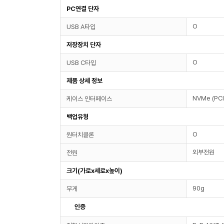
PC연결 단자
O
USB A타입
저장장치 단자
O
USB C타입
제품 상세 정보
NVMe (PCI
케이스 인터페이스
백업유형
O
원터치클론
외부전원
전원
크기(가로x세로x높이)
90g
무게
인증