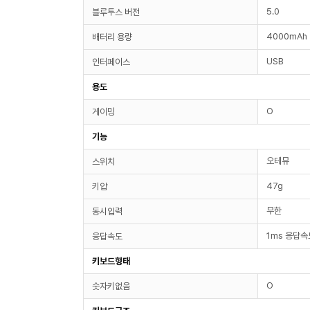
5.0
블루투스 버전
4000mAh
배터리 용량
USB
인터페이스
용도
O
게이밍
기능
오테뮤
스위치
47g
키압
무한
동시입력
1ms 응답속
응답속도
키보드형태
O
숫자키없음