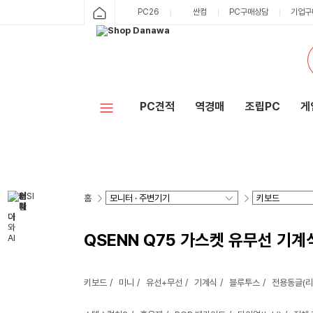
PC26
싼컴
PC구매상담
기업구
PC견적
역경매
조립PC
게
홈
QSENN Q75 가스켓 유무선 기
키보드
미니
유선+무선
기계식
블루투스
전용동글(리