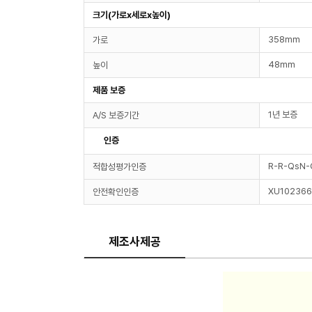
크기(가로x세로x높이)
358mm
가로
48mm
높이
제품 보증
1년 보증
A/S 보증기간
인증
R-R-QsN
적합성평가인증
XU10236
안전확인인증
제조사제공