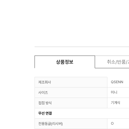
상품정보
취소/반품
QSENN
제조회사
미니
사이즈
기계식
접점 방식
무선 연결
O
전용동글(리시버)