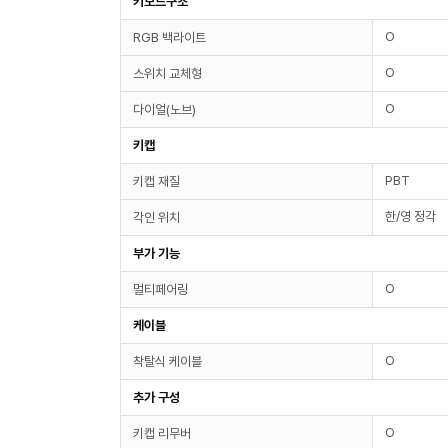
키보드구조
O
RGB 백라이트
O
스위치 교체형
O
다이얼(노브)
키캡
PBT
키캡 재질
한/영 정각
각인 위치
부가 기능
O
멀티페어링
케이블
O
착탈식 케이블
추가 구성
O
키캡 리무버