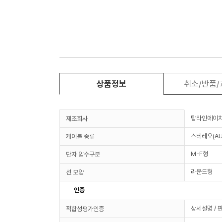
상품정보
취소/반품
탑라인에이
제조회사
스테레오(AU
케이블 종류
M-F형
단자 암수구분
라운드형
선 모양
인증
상세설명 / 
적합성평가인증