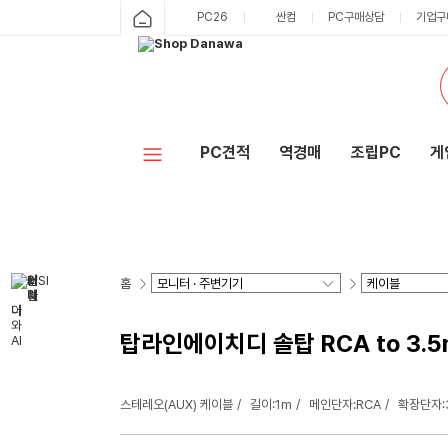
PC26
싼컴
PC구매상담
기업구
PC견적
역경매
조립PC
게
홈
탑라인에이치디 솔탑 RCA to 3.5
스테레오(AUX) 케이블
길이:1m
메인단자:RCA
확장단자: