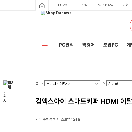
PC26
싼컴
PC구매상담
기업구
PC견적
역경매
조립PC
게
홈
컴엑스아이 스마트키퍼 HDMI 이
기타 주변용품
스트랩 12ea