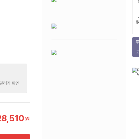
없
주
 딜러가 확인
28,510
원