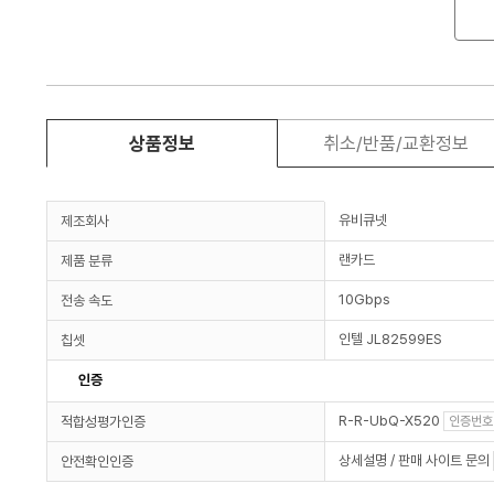
상품정보
취소/반품/교환정보
유비큐넷
제조회사
랜카드
제품 분류
10Gbps
전송 속도
인텔 JL82599ES
칩셋
인증
R-R-UbQ-X520
적합성평가인증
인증번호
상세설명 / 판매 사이트 문의
안전확인인증