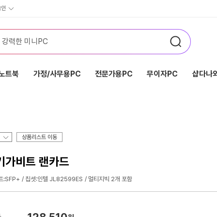
그인
노트북
가정/사무용PC
전문가용PC
무이자PC
샵다나와
상품리스트 이동
10기가비트 랜카드
트:SFP+
칩셋:인텔 JL82599ES
멀티지빅 2개 포함
128,510
가