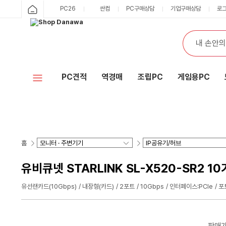
PC26
싼컴
PC구매상담
기업구매상담
로
PC견적
역경매
조립PC
게임용PC
홈
유비큐넷 STARLINK SL-X520-SR2 
유선랜카드(10Gbps)
내장형(카드)
2포트
10Gbps
인터페이스:PCIe
포
판매