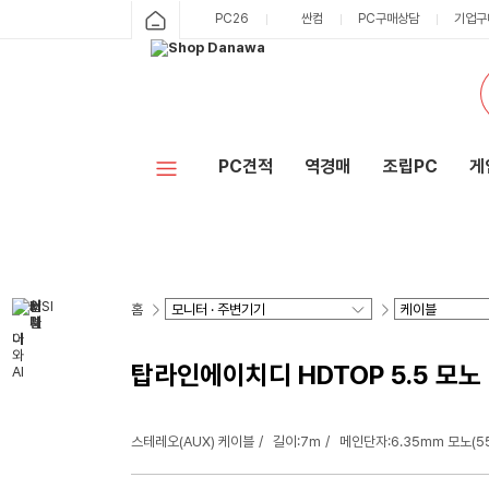
PC26
싼컴
PC구매상담
기업구
PC견적
역경매
조립PC
게
홈
탑라인에이치디 HDTOP 5.5 모노 t
스테레오(AUX) 케이블
길이:7m
메인단자:6.35mm 모노(5