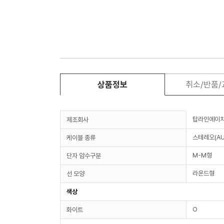
상품정보
취소/반품
탑라인에이
제조회사
스테레오(AU
케이블 종류
M-M형
단자 암수구분
라운드형
선 모양
색상
O
화이트