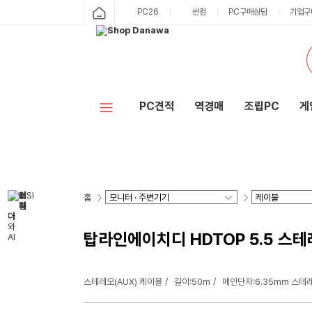
PC26
싼컴
PC구매상담
기업구
PC견적
역경매
조립PC
게
홈
탑라인에이치디 HDTOP 5.5 스테레
스테레오(AUX) 케이블
길이:50m
메인단자:6.35mm 스테레