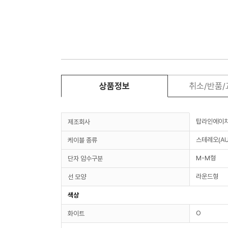
상품정보
취소/반품
탑라인에이
제조회사
스테레오(AU
케이블 종류
M-M형
단자 암수구분
라운드형
선 모양
색상
O
화이트