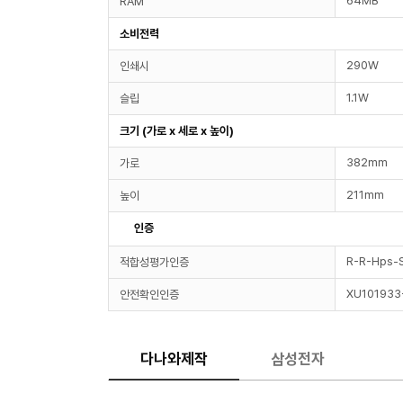
64MB
RAM
소비전력
290W
인쇄시
1.1W
슬립
크기 (가로 x 세로 x 높이)
382mm
가로
211mm
높이
인증
R-R-Hps
적합성평가인증
XU101933
안전확인인증
다나와제작
삼성전자