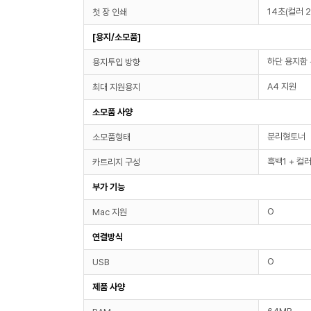
14초(컬러 2
첫 장 인쇄
[용지/소모품]
하단 용지함
용지투입 방향
A4 지원
최대 지원용지
소모품 사양
분리형토너
소모품형태
흑백1 + 컬
카트리지 구성
부가 기능
O
Mac 지원
연결방식
O
USB
제품 사양