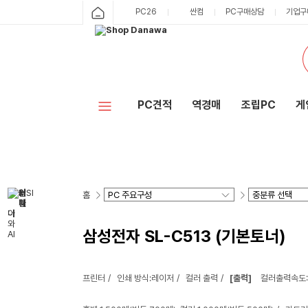
PC26
싼컴
PC구매상담
기업구
PC견적
역경매
조립PC
게
홈
삼성전자 SL-C513 (기본토너)
프린터
인쇄 방식:레이저
컬러 출력
[출력]
컬러출력속도: