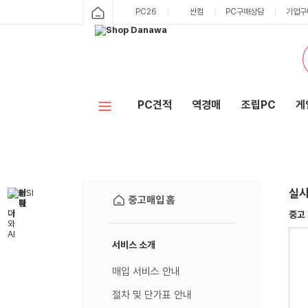
PC26
싼컴
PC구매상담
기업구
PC견적
역경매
조립PC
게
실시
중고매입 홈
서비스 소개
매입 서비스 안내
절차 및 단가표 안내