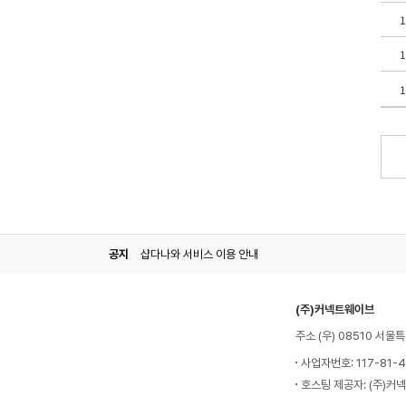
공지
샵다나와 서비스 이용 안내
(주)커넥트웨이브
주소 (우) 08510 서
사업자번호: 117-81-
호스팅 제공자: (주)커