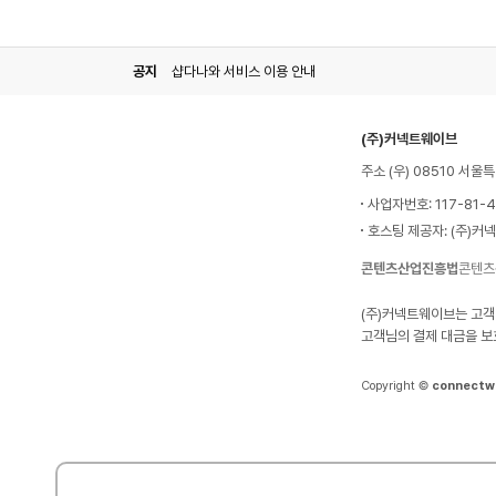
공지
샵다나와 서비스 이용 안내
(주)커넥트웨이브
주소 (우) 08510 서
사업자번호: 117-81-
호스팅 제공자: (주)커
콘텐츠산업진흥법
콘텐츠
(주)커넥트웨이브는 고객
고객님의 결제 대금을 보
Copyright ©
connectw