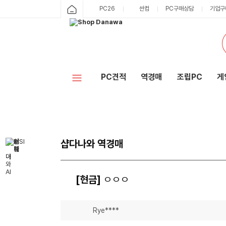
PC26
싼컴
PC구매상담
기업구
PC견적
역경매
조립PC
게
샵다나와 역경매
[현금]
ㅇㅇㅇ
Rye****