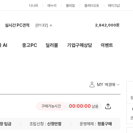
다나와
에누리
몰테일
플레이오토
메이크샵
실시간 PC견적
[01:32]
ㅅ
2,842,000원
[01:11]
컴퓨터 견적 구매합니다.
1,786,000원
[01:10]
컴퓨터 견적
1,786,000원
 AI
중고PC
딜러몰
기업구매상담
이벤트
New
외부 링크
[01:08]
컴퓨터 견적 구매합니다.
3,768,000원
[01:08]
견적 부탁드립니다!
5,227,000원
[00:55]
현금 최저가 문의
2,093,000원
[00:44]
부품구매해요
1,064,000원
[00:44]
부품구매해요
1,064,000원
MY 역경매
[23:44]
견적신청
1,182,000원
[23:43]
최저가
3,735,000원
[01:32]
ㅅ
2,842,000원
00:00:00
구매가능시간
남음
장 입금
조립신청 :
신청안함
운영체제 :
정품구매