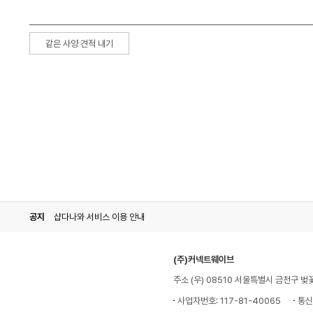
같은 사양 견적 내기
공지
샵다나와 서비스 이용 안내
(주)커넥트웨이브
주소 (우) 08510 서울특별시 금천구 벚
사업자번호: 117-81-40065
통신