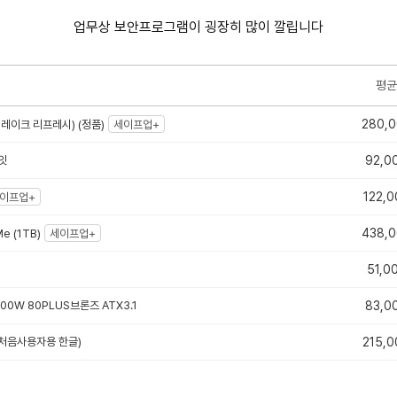
업무상 보안프로그램이 굉장히 많이 깔립니다
평균
280,
터레이크 리프레시) (정품)
세이프업+
코잇
92,0
122,0
이프업+
438,
e (1TB)
세이프업+
51,0
600W 80PLUS브론즈 ATX3.1
83,0
e (처음사용자용 한글)
215,0