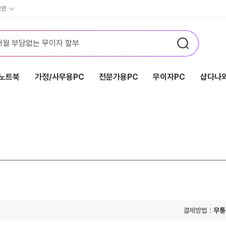
그인
노트북
가정/사무용PC
전문가용PC
무이자PC
샵다나와
결제방법 :
무통