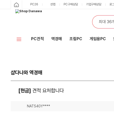
PC26
싼컴
PC구매상담
기업구매상담
로
PC견적
역경매
조립PC
게임용PC
샵다나와 역경매
[현금]
견적 요처합니다
NATS40Y****