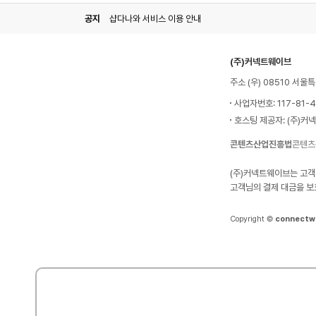
공지
샵다나와 서비스 이용 안내
(주)커넥트웨이브
주소 (우) 08510 서
사업자번호: 117-81-
호스팅 제공자: (주)커
콘텐츠산업진흥법
콘텐츠
(주)커넥트웨이브는 고객
고객님의 결제 대금을 보
Copyright ©
connectw