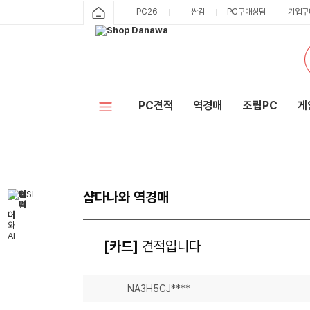
PC26
싼컴
PC구매상담
기업구
PC견적
역경매
조립PC
게
샵다나와 역경매
[카드]
견적입니다
NA3H5CJ****