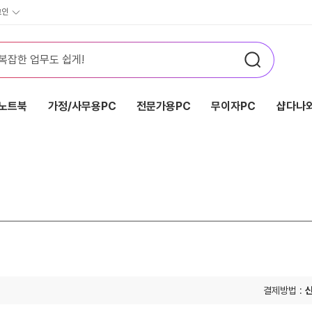
그인
노트북
가정/사무용PC
전문가용PC
무이자PC
샵다나와
결제방법 :