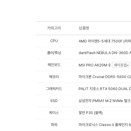
카테고리
상품명
CPU
AMD 라이젠5-5세대 7500F (라파
쿨러/튜닝
darkFlash NEBULA DN-360D
메인보드
MSI PRO A620M-E
세이프업+
메모리
마이크론 Crucial DDR5-5600 
그래픽카드
PALIT 지포스 RTX 5060 DUAL
SSD
삼성전자 PM9A1 M.2 NVMe 벌크 
케이스
잘만 P30 (블랙)
파워
마이크로닉스 Classic II 풀체인지 