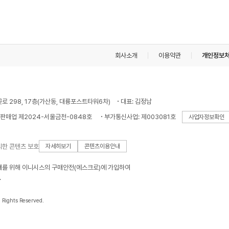
회사소개
이용약관
개인정보
꽃로 298, 17층(가산동, 대륭포스트타워6차)
대표: 김정남
판매업 제2024-서울금천-0848호
부가통신사업: 제003081호
사업자정보확인
의한 콘텐츠 보호
자세히보기
콘텐츠이용안내
래를 위해 이니시스의 구매안전(에스크로)에 가입하여
.
l Rights Reserved.