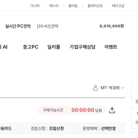
다나와
에누리
몰테일
플레이오토
메이크샵
실시간 PC견적
[20:42]
견적
6,010,000원
[22:49]
게이밍 PC (24개월 무이자 요청)
2,285,000원
[22:40]
견적 확인해주세용
2,398,000원
 AI
중고PC
딜러몰
기업구매상담
이벤트
New
외부 링크
[22:30]
최저가 찾아봅니다
756,000원
[21:58]
호환성 체크 및 견적 부탁드립니다.
1,147,000원
[21:51]
각 제품마다 저렴한 색상으로 맞춰주시고 24개월 무이자할부 되시는분 꼼꼼하게 검수해주실분 해주세
4,456,000원
[21:49]
편집디자이너 컴퓨터 견적 요청
1,784,000원
[21:47]
견적신청합니다.
5,914,000원
MY 역경매
[21:27]
최저가 부탁드립니다
6,135,000원
[21:05]
현금 재견적
754,000원
00:00:00
구매가능시간
남음
신용카드
조립신청 :
조립신청
운영체제 :
선택안함