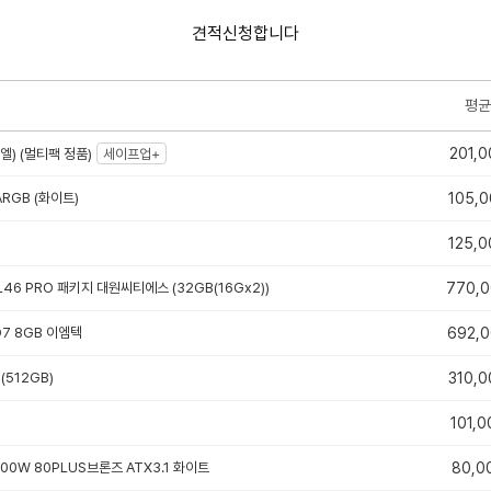
견적신청합니다
평균
201,0
엘) (멀티팩 정품)
세이프업+
 ARGB (화이트)
105,0
125,0
CL46 PRO 패키지 대원씨티에스 (32GB(16Gx2))
770,
 D7 8GB 이엠텍
692,
(512GB)
310,0
101,0
600W 80PLUS브론즈 ATX3.1 화이트
80,0