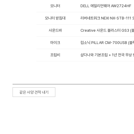
모니터
DELL 에일리언웨어 AW2724HF
모니터 받침대
리버네트워크 NEXI NX-STB-111
사운드바
Creative 사운드 블라스터 GS3 (
마이크
컴소닉 PILLAR CM-700USB (블
조립비
샵다나와 기본조립 + 1년 전국 무상 
같은 사양 견적 내기