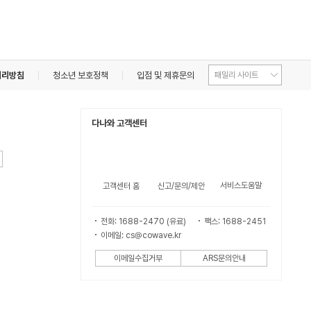
처리방침
청소년 보호정책
입점 및 제휴문의
다나와 고객센터
서비스도움말
고객센터 홈
신고/문의/제안
전화: 1688-2470 (유료)
팩스: 1688-2451
이메일: cs@cowave.kr
이메일수집거부
ARS문의안내