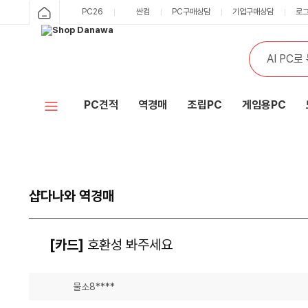
PC26
싼컴
PC구매상담
기업구매상담
로
PC견적
역경매
조립PC
게임용PC
샵다나와 역경매
[카드]
호환성 봐주세요
물소8****