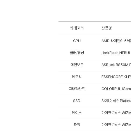
카테고리
상품명
CPU
AMD 라이젠9-6세대
쿨러/튜닝
darkFlash NEBU
메인보드
ASRock B850M 
메모리
ESSENCORE KLE
그래픽카드
COLORFUL iGam
SSD
SK하이닉스 Platinu
케이스
마이크로닉스 WIZM
파워
마이크로닉스 WIZMA