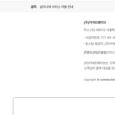
공지
샵다나와 서비스 이용 안내
(주)커넥트웨이브
주소 (우) 08510 서
사업자번호: 117-81-
호스팅 제공자: (주)커
콘텐츠산업진흥법
콘텐츠
(주)커넥트웨이브는 고객
고객님의 결제 대금을 보
Copyright ©
connectw