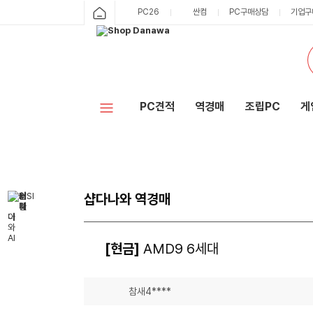
PC26
싼컴
PC구매상담
기업구
PC견적
역경매
조립PC
게
샵다나와 역경매
[현금]
AMD9 6세대
참새4****