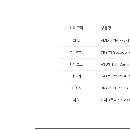
카테고리
상품명
CPU
AMD 라이젠7-5세대
쿨러/튜닝
3RSYS Socoool
메인보드
ASUS TUF Gami
메모리
TeamGroup DDR5
케이스
BRAVOTEC GUAR
파워
마이크로닉스 Classi