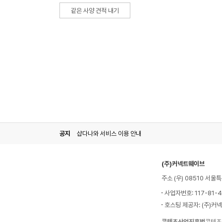
같은 사양 견적 내기
공지
샵다나와 서비스 이용 안내
(주)커넥트웨이브
주소 (우) 08510 서
사업자번호: 117-81-
호스팅 제공자: (주)커
콘텐츠산업진흥법
콘텐츠