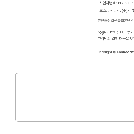
사업자번호: 117-81-
호스팅 제공자: (주)커
콘텐츠산업진흥법
콘텐츠
(주)커넥트웨이브는 고객
고객님의 결제 대금을 보
Copyright ©
connectw