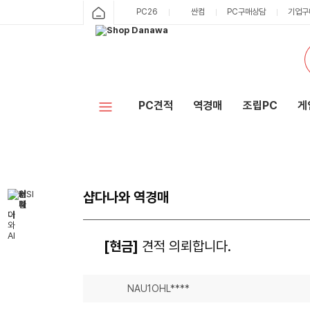
PC26
싼컴
PC구매상담
기업구
PC견적
역경매
조립PC
게
샵다나와 역경매
[현금]
견적 의뢰합니다.
NAU1OHL****