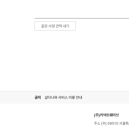
같은 사양 견적 내기
공지
샵다나와 서비스 이용 안내
(주)커넥트웨이브
주소 (우) 08510 서