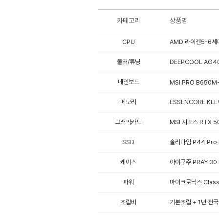
카테고리
상품명
CPU
AMD 라이젠5-6세대
쿨러/튜닝
DEEPCOOL AG4
메인보드
MSI PRO B650M
메모리
ESSENCORE KLE
그래픽카드
MSI 지포스 RTX 
SSD
솔리다임 P44 Pro 
케이스
아이구주 PRAY 30 
파워
마이크로닉스 Classi
조립비
기본조립 + 1년 전국