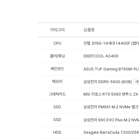
카테고리
상품명
CPU
인텔 코어i5-14세대 14400F (랩
쿨러/튜닝
DEEPCOOL AG400
메인보드
ASUS TUF Gaming B760M-PLU
메모리
삼성전자 DDR5-5600 (8GB)
세
그래픽카드
MSI 지포스 RTX 5060 벤투스 2X
SSD
삼성전자 PM9A1 M.2 NVMe 벌크 
SSD
삼성전자 990 EVO Plus M.2 NVM
HDD
Seagate BarraCuda 7200/25