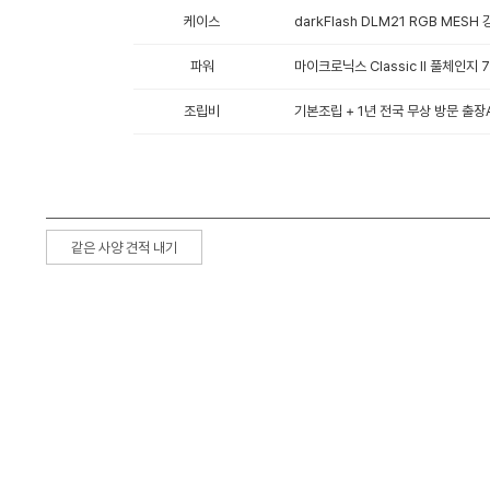
케이스
darkFlash DLM21 RGB MESH
파워
마이크로닉스 Classic II 풀체인지 
조립비
기본조립 + 1년 전국 무상 방문 출장A
같은 사양 견적 내기