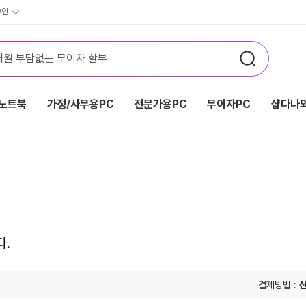
그인
노트북
가정/사무용PC
전문가용PC
무이자PC
샵다나와
다.
결제방법 :