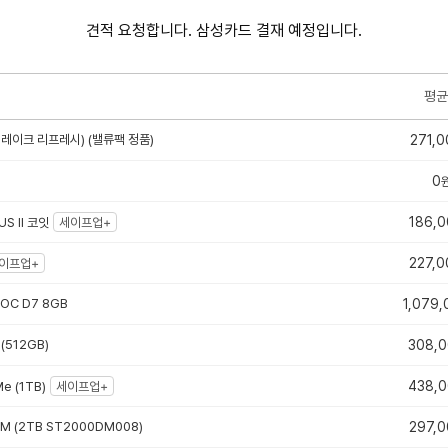
견적 요청합니다. 삼성카드 결재 예정입니다.
평균
터레이크 리프레시) (밸류팩 정품)
271,0
0
186,0
S II 코잇
세이프업+
227,0
이프업+
 OC D7 8GB
1,079,
(512GB)
308,
438,
e (1TB)
세이프업+
6M (2TB ST2000DM008)
297,0