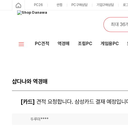
PC26
싼컴
PC구매상담
기업구매상담
로
PC견적
역경매
조립PC
게임용PC
샵다나와 역경매
[카드]
견적 요청합니다. 삼성카드 결재 예정입니
두루미****