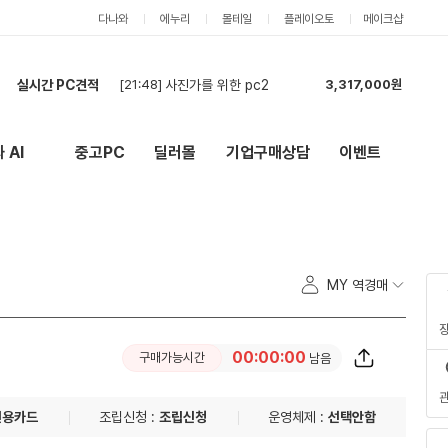
다나와
에누리
몰테일
플레이오토
메이크샵
[21:48]
사진가를 위한 pc2
3,317,000원
실시간 PC견적
[20:46]
세금계산서 발행 가능업체만 입찰 바랍니다.
781,000원
[20:45]
컴퓨타
5,070,000원
 AI
중고PC
딜러몰
기업구매상담
이벤트
New
외부 링크
[20:07]
최저가 견적 부탁드립니다.
2,431,000원
[19:54]
cpu, 램, 메인보드만 견적 요청드립니다.
1,956,000원
[19:40]
사진가를 위한 PC
3,001,000원
[19:27]
9600x / 5060ti 견적
2,289,000원
[19:06]
견적요청
12,470,000원
MY 역경매
[18:25]
PC2대 견적요청입니다.
8,361,000원
[18:21]
견적신청입니다.
4,115,000원
[21:48]
사진가를 위한 pc2
3,317,000원
00:00:00
구매가능시간
남음
신용카드
조립신청 :
조립신청
운영체제 :
선택안함