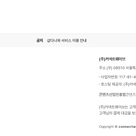
공지
샵다나와 서비스 이용 안내
(주)커넥트웨이브
주소 (우) 08510 서
사업자번호: 117-81-
호스팅 제공자: (주)커
콘텐츠산업진흥법
콘텐츠
(주)커넥트웨이브는 고객
고객님의 결제 대금을 보
Copyright ©
connectw