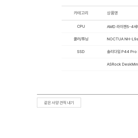
카테고리
상품명
CPU
AMD 라이젠5-4세대
쿨러/튜닝
NOCTUA NH-L9a
SSD
솔리다임 P44 Pro 
ASRock DeskMi
같은 사양 견적 내기