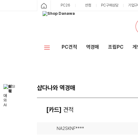
PC26
싼컴
PC구매상담
기업구
PC견적
역경매
조립PC
게
샵다나와 역경매
[카드]
견적
NA2SKNF****