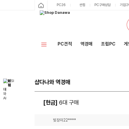
PC26
싼컴
PC구매상담
기업구
PC견적
역경매
조립PC
게
샵다나와 역경매
[현금]
6대 구매
빛장미22****