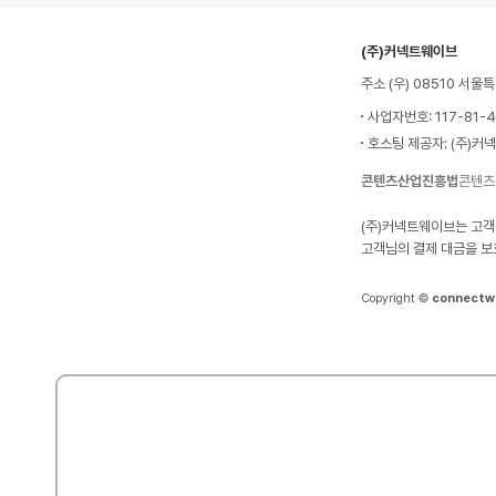
(주)커넥트웨이브
주소 (우) 08510 서
사업자번호: 117-81-
호스팅 제공자: (주)커
콘텐츠산업진흥법
콘텐츠
(주)커넥트웨이브는 고객
고객님의 결제 대금을 보
Copyright ©
connectw