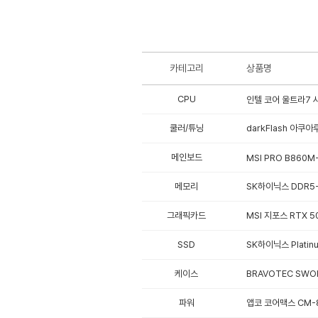
카테고리
상품명
CPU
인텔 코어 울트라7 시
쿨러/튜닝
darkFlash 아쿠아
메인보드
MSI PRO B860M-
메모리
SK하이닉스 DDR5-5
그래픽카드
MSI 지포스 RTX 5
SSD
SK하이닉스 Platinu
케이스
BRAVOTEC SWO
파워
앱코 코어맥스 CM-8