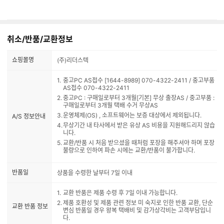
취소/반품/교환정보
쇼핑몰명
(주)리더스텍
중고PC AS접수 [1644-8989] 070-4322-2411 / 중고부품
AS접수 070-4322-2411
중고PC : 구매일로부터 3개월[기본] 무상 출장AS / 중고부품 :
구매일로부터 3개월 택배 수거 무상AS
운영체제(OS) , 소프트웨어는 보증 대상에서 제외됩니다.
A/S 정보안내
무상기간 내 타사에서 받은 유상 AS 비용을 지원해드리지 않습
니다.
교환/반품 시 처음 받으셨을 때처럼 포장을 해주셔야 하며 포장
불량으로 인하여 파손 시에는 교환/반품이 불가합니다.
반품일
상품을 수령한 날부터 7일 이내
교환 반품은 제품 수령 후 7일 이내 가능합니다.
제품 호환성 및 제품 관련 정보 미 숙지로 인한 반품 교환, 단순
교환 반품 정보
변심 반품일 경우 왕복 택배비 및 감가상각비는 고객부담입니
다.