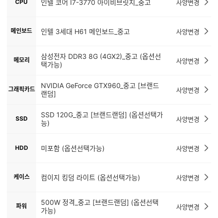
CPU
인텔 코어 I7-3770 아이비브릿지_중고
사양변경
메인보드
인텔 3세대 H61 메인보드_중고
사양변경
삼성전자 DDR3 8G (4GX2)_중고 (옵션선
메모리
사양변경
택가능)
NVIDIA GeForce GTX960_중고 [브랜드
그래픽카드
사양변경
랜덤]
SSD 120G_중고 [브랜드랜덤] (옵션선택가
SSD
사양변경
능)
HDD
미포함 (옵션선택가능)
사양변경
케이스
컴이지 킹덤 라이트 (옵션선택가능)
사양변경
500W 정격_중고 [브랜드랜덤] (옵션선택
파워
사양변경
가능)