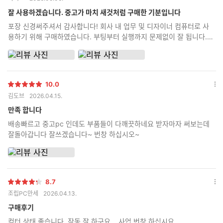
점
션
더
잘 사용하겠습니다. 중고가 마치 새것처럼 구매한 기분입니다
보
포장 신경써주셔서 감사합니다! 회사 내 업무 및 디자이너 컴퓨터로 사
기
용하기 위해 구매하였습니다. 부팅부터 실행까지 문제없이 잘 됩니다.
오래 잘 사용하겠습니다~
10.0
별
옵
김도브
2026.04.15.
점
션
더
만족 합니다
보
배송빠르고 중고pc 인데도 부품들이 다깨끗하네요 받자마자 써보는데
기
잘돌아갑니다 잘쓰겠습니다~ 번창 하십시오~
8.7
별
옵
조립PC만세
2026.04.13.
점
션
더
구매후기
보
컴터 상태 좋습니다. 작동 잘 하구요....사업 번창 하십시요...