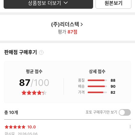
상품정보 더보기
원본보기
(주)리더스텍
평가
87점
판매점 구매후기
판
매
점
평균 점수
상세 점수
구
매
87
/100
점
품질
88
후
점
배송
90
기
점
가격
82
별
란?
점
총
10
개
포토 구매후기만 보기
켜
기/
끄
10.0
별
옵
기
마시모
2026.05.06.