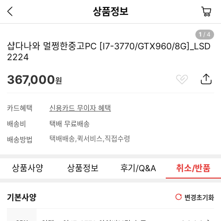
이
장
상품정보
전
바
페
구
1
/
4
이
니
샵다나와 멀쩡한중고PC [I7-3770/GTX960/8G]_LSD
지
2224
가
기
관
상
367,000
원
심
품
상
S
품
N
카드혜택
신용카드 무이자 혜택
S
배송비
택배 무료배송
공
유
택배배송
퀵서비스
직접수령
배송방법
하
기
상품사양
상품정보
후기/Q&A
취소/반품
기본사양
변경초기화