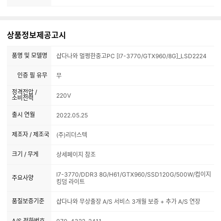
상품정보제공고시
품명 및 모델명
샵다나와 멀쩡한중고PC [I7-3770/GTX960/8G]_LSD2224
인증 필 유무
무
정격전압 /
220V
소비전력
출시 연월
2022.05.25
제조자 / 제조국
(주)리더스텍
크기 / 무게
상세페이지 참조
I7-3770/DDR3 8G/H61/GTX960/SSD120G/500W/컴이지
주요사양
킹덤 라이트
품질보증기준
샵다나와 무상출장 A/S 서비스 3개월 보증 + 추가 A/S 연장
A/S 전화번호