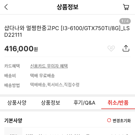
이
장
상품정보
전
바
페
구
1
/
4
이
니
샵다나와 멀쩡한중고PC [I3-6100/GTX750TI/8G]_LS
지
D22111
가
기
관
상
416,000
원
심
품
상
S
품
N
카드혜택
신용카드 무이자 혜택
S
배송비
택배 무료배송
공
유
택배배송
퀵서비스
직접수령
배송방법
하
기
상품사양
상품정보
후기/Q&A
취소/반품
기본사양
변경초기화