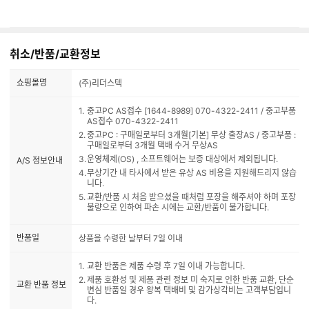
취소/반품/교환정보
쇼핑몰명
(주)리더스텍
중고PC AS접수 [1644-8989] 070-4322-2411 / 중고부품
AS접수 070-4322-2411
중고PC : 구매일로부터 3개월[기본] 무상 출장AS / 중고부품 :
구매일로부터 3개월 택배 수거 무상AS
운영체제(OS) , 소프트웨어는 보증 대상에서 제외됩니다.
A/S 정보안내
무상기간 내 타사에서 받은 유상 AS 비용을 지원해드리지 않습
니다.
교환/반품 시 처음 받으셨을 때처럼 포장을 해주셔야 하며 포장
불량으로 인하여 파손 시에는 교환/반품이 불가합니다.
반품일
상품을 수령한 날부터 7일 이내
교환 반품은 제품 수령 후 7일 이내 가능합니다.
제품 호환성 및 제품 관련 정보 미 숙지로 인한 반품 교환, 단순
교환 반품 정보
변심 반품일 경우 왕복 택배비 및 감가상각비는 고객부담입니
다.