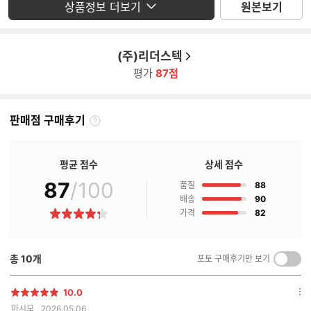
상품정보 더보기
원본보기
(주)리더스텍
평가
87점
판매점 구매후기
판
매
점
평균 점수
상세 점수
구
매
87
/100
점
품질
88
후
점
배송
90
기
점
가격
82
별
란?
점
총
10
개
포토 구매후기만 보기
켜
기/
끄
10.0
별
옵
기
마시모
2026.05.06.