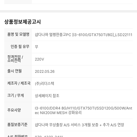
상품정보제공고시
품명 및 모델명
샵다나와 멀쩡한중고PC [I3-6100/GTX750TI/8G]_LSD22111
인증 필 유무
무
정격전압 /
220V
소비전력
출시 연월
2022.05.26
제조자 / 제조국
(주)리더스텍
크기 / 무게
상세페이지 참조
I3-6100/DDR4 8G/H110/GTX750TI/SSD120G/500W/Ant
주요사양
ec NX200M MESH 강화유리
품질보증기준
샵다나와 무상출장 A/S 서비스 3개월 보증 + 추가 A/S 연장
A/S 전화번호