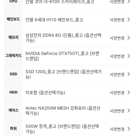
CPU
인텔 코어 I3-6100 스카이레이크_중고
사양변경
메인보드
인텔 6세대 H110 메인보드_중고
사양변경
삼성전자 DDR4 8G (단품)_중고 (옵션선택
메모리
사양변경
가능)
NVIDIA GeForce GTX750TI_중고 [브랜
그래픽카드
사양변경
드랜덤]
SSD 120G_중고 [브랜드랜덤] (옵션선택가
SSD
사양변경
능)
HDD
미포함 (옵션선택가능)
사양변경
Antec NX200M MESH 강화유리 (옵션선
케이스
사양변경
택가능)
500W 정격_중고 [브랜드랜덤] (옵션선택
파워
사양변경
가능)