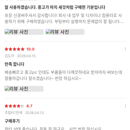
점
션
더
잘 사용하겠습니다. 중고가 마치 새것처럼 구매한 기분입니다
보
포장 신경써주셔서 감사합니다! 회사 내 업무 및 디자이너 컴퓨터로 사
기
용하기 위해 구매하였습니다. 부팅부터 실행까지 문제없이 잘 됩니다.
오래 잘 사용하겠습니다~
10.0
별
옵
김도브
2026.04.15.
점
션
더
만족 합니다
보
배송빠르고 중고pc 인데도 부품들이 다깨끗하네요 받자마자 써보는데
기
잘돌아갑니다 잘쓰겠습니다~ 번창 하십시오~
8.7
별
옵
조립PC만세
2026.04.13.
점
션
더
구매후기
보
컴터 상태 좋습니다. 작동 잘 하구요....사업 번창 하십시요...