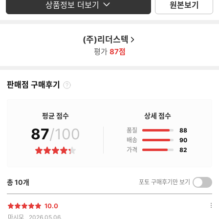
상품정보 더보기
원본보기
(주)리더스텍
평가
87점
판매점 구매후기
판
매
점
평균 점수
상세 점수
구
매
87
/100
점
품질
88
후
점
배송
90
기
점
가격
82
별
란?
점
총
10
개
포토 구매후기만 보기
켜
기/
끄
10.0
별
옵
기
마시모
2026.05.06.