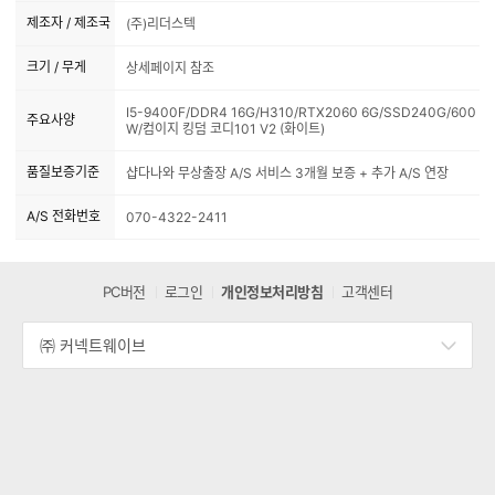
제조자 / 제조국
(주)리더스텍
크기 / 무게
상세페이지 참조
I5-9400F/DDR4 16G/H310/RTX2060 6G/SSD240G/600
주요사양
W/컴이지 킹덤 코디101 V2 (화이트)
품질보증기준
샵다나와 무상출장 A/S 서비스 3개월 보증 + 추가 A/S 연장
A/S 전화번호
070-4322-2411
PC버전
로그인
개인정보처리방침
고객센터
㈜ 커넥트웨이브
세
부
정
보
열
기