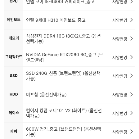
CPU
인텔 코어 I5-9400f 커피레이크_중고
사양변경
메인보드
인텔 9세대 H310 메인보드_중고
사양변경
삼성전자 DDR4 16G (8GX2)_중고 (옵션
메모리
사양변경
선택가능)
NVIDIA GeForce RTX2060 6G_중고 [브
그래픽카드
사양변경
랜드랜덤]
SSD 240G_신품 [브랜드랜덤] (옵션선택
SSD
사양변경
가능)
HDD
미포함 (옵션선택가능)
사양변경
컴이지 킹덤 코디101 V2 (화이트) (옵션선
케이스
사양변경
택가능)
600W 정격_중고 [브랜드랜덤] (옵션선택
파워
사양변경
가능)