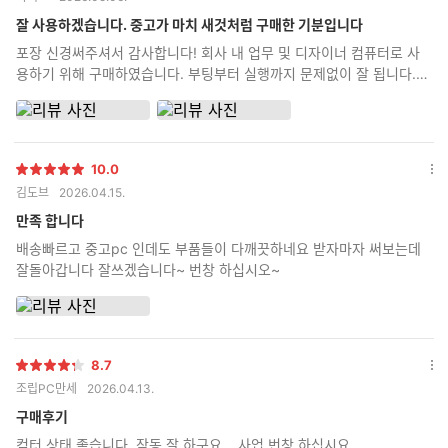
점
션
더
잘 사용하겠습니다. 중고가 마치 새것처럼 구매한 기분입니다
보
포장 신경써주셔서 감사합니다! 회사 내 업무 및 디자이너 컴퓨터로 사
기
용하기 위해 구매하였습니다. 부팅부터 실행까지 문제없이 잘 됩니다.
오래 잘 사용하겠습니다~
10.0
별
옵
김도브
2026.04.15.
점
션
더
만족 합니다
보
배송빠르고 중고pc 인데도 부품들이 다깨끗하네요 받자마자 써보는데
기
잘돌아갑니다 잘쓰겠습니다~ 번창 하십시오~
8.7
별
옵
조립PC만세
2026.04.13.
점
션
더
구매후기
보
컴터 상태 좋습니다. 작동 잘 하구요....사업 번창 하십시요...