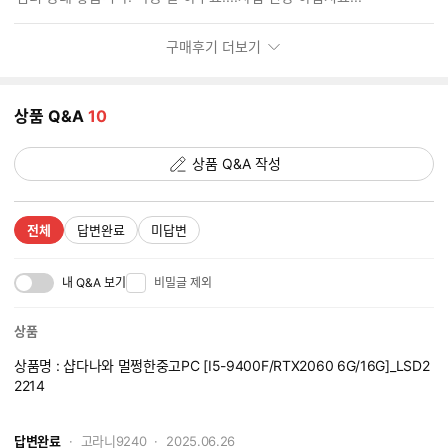
기
구매후기 더보기
상품 Q&A
10
상품 Q&A 작성
전체
답변완료
미답변
내 Q&A 보기
비밀글 제외
상품
상품명 : 샵다나와 멀쩡한중고PC [I5-9400F/RTX2060 6G/16G]_LSD2
2214
OS설치 옵션가능할까요??
답변완료
고라니9240
2025.06.26