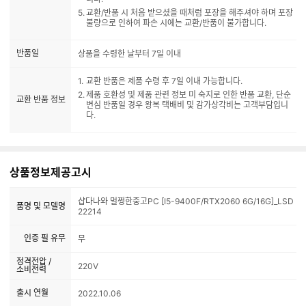
교환/반품 시 처음 받으셨을 때처럼 포장을 해주셔야 하며 포장
불량으로 인하여 파손 시에는 교환/반품이 불가합니다.
반품일
상품을 수령한 날부터 7일 이내
교환 반품은 제품 수령 후 7일 이내 가능합니다.
제품 호환성 및 제품 관련 정보 미 숙지로 인한 반품 교환, 단순
교환 반품 정보
변심 반품일 경우 왕복 택배비 및 감가상각비는 고객부담입니
다.
상품정보제공고시
샵다나와 멀쩡한중고PC [I5-9400F/RTX2060 6G/16G]_LSD
품명 및 모델명
22214
인증 필 유무
무
정격전압 /
220V
소비전력
출시 연월
2022.10.06