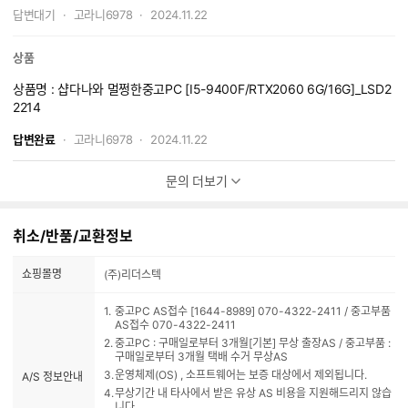
지금 배송와서 연결했는데
답변대기
고라니6978
2024.11.22
모니터 출력이 안되는데
모니터는 다른 pc에선 들어오는데
무슨 문제인가요
상품
상품명 : 샵다나와 멀쩡한중고PC [I5-9400F/RTX2060 6G/16G]_LSD2
2214
답변완료
고라니6978
2024.11.22
문의 더보기
취소/반품/교환정보
쇼핑몰명
(주)리더스텍
중고PC AS접수 [1644-8989] 070-4322-2411 / 중고부품
AS접수 070-4322-2411
중고PC : 구매일로부터 3개월[기본] 무상 출장AS / 중고부품 :
구매일로부터 3개월 택배 수거 무상AS
운영체제(OS) , 소프트웨어는 보증 대상에서 제외됩니다.
A/S 정보안내
무상기간 내 타사에서 받은 유상 AS 비용을 지원해드리지 않습
니다.