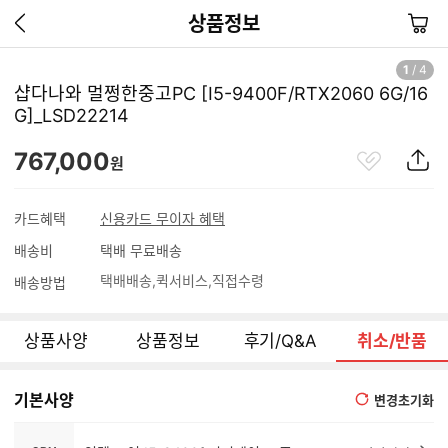
이
장
상품정보
전
바
페
구
1
/
4
이
니
샵다나와 멀쩡한중고PC [I5-9400F/RTX2060 6G/16
지
G]_LSD22214
가
기
관
상
767,000
원
심
품
상
S
품
N
카드혜택
신용카드 무이자 혜택
S
배송비
택배 무료배송
공
유
택배배송
퀵서비스
직접수령
배송방법
하
기
상품사양
상품정보
후기/Q&A
취소/반품
기본사양
변경초기화