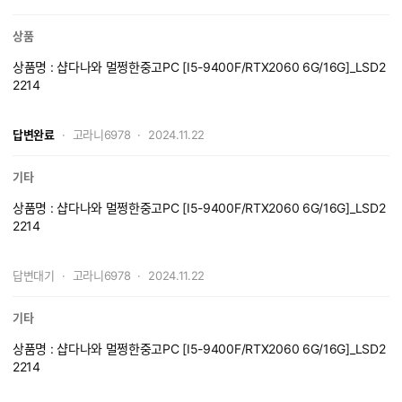
상품
상품명 : 샵다나와 멀쩡한중고PC [I5-9400F/RTX2060 6G/16G]_LSD2
2214
장치관리자 보니까 그래픽카드 문제있어요
답변완료
고라니6978
2024.11.22
코드 43
기타
상품명 : 샵다나와 멀쩡한중고PC [I5-9400F/RTX2060 6G/16G]_LSD2
2214
기존쓰던 hdmi to hdmi 입력신호없음
답변대기
고라니6978
2024.11.22
떠서 hdmi dp선 으로 했더니 화면이 좀
깨져요 디스플레이 해상도도 이상하고
Dp to dp로 해야하나요??
기타
상품명 : 샵다나와 멀쩡한중고PC [I5-9400F/RTX2060 6G/16G]_LSD2
2214