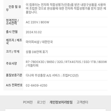
이 컴퓨터는 전자파 적합성평가(인증)를 받은 내장구성품을 사용하
인증 필 유
여 조립한 것으로 완성품에 대한 전자파 적합성평가를 받지 않은 제
무
품입니다.
정격전압 /
AC 220V / 800W
소비전력
출시 연월
2024.10.02
제조자 / 제조
마이피씨샵 / 대한민국
국
크기 / 무게
상품 DB안에 표기
R7-7800X3D / B650 / 32G / RTX4070S / SSD 1TB / 800W
주요사양
/ 미들타워
품질보증기준
다나와 무상출장 A/S 서비스 : 조립PC(2년)
A/S 전화번호
02-6409-4250
PC버전
로그인
개인정보처리방침
고객센터