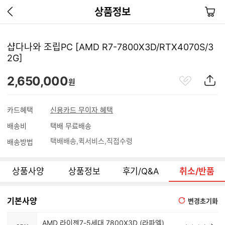
이
장
상품정보
전
바
페
구
이
니
샵다나와 조립PC [AMD R7-7800X3D/RTX4070S/3
지
2G]
가
기
관
상
2,650,000
원
심
품
상
S
품
N
카드혜택
신용카드 무이자 혜택
S
배송비
택배 무료배송
공
유
택배배송
퀵서비스
직접수령
배송방법
하
기
상품사양
상품정보
후기/Q&A
취소/반품
기본사양
변경초기화
AMD 라이젠7-5세대 7800X3D (라파엘)