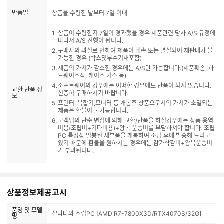
반품일
상품을 수령한 날부터 7일 이내
상품이 수령한지 7일이 경과했을 경우 제품관련 당사 A/S 규정에
따라서 A/S 진행이 됩니다.
구매자의 과실로 인하여 제품이 훼손 또는 멸실되어 재판매가 불
가능한 경우 (박스및부수기재포함)
제품의 가치가 감소한 경우에는 A/S만 가능합니다.(제품훼손, 하
드웨어조작, 케이스 기스 등)
소프트웨어의 경우에는 어떠한 경우에도 반품이 되지 않습니다.
교환 반품 정
신중히 구매하시기 바랍니다.
보
프린터, 복합기,모니터 등 개봉후 상품으로서의 가치가 소멸되는
제품은 환불이 불가능합니다.
고객님의 단순 변심에 의해 교환/반품을 하실경우에는 상품 용역
비용(조립비+기타비용)+왕복 운송비를 부담하셔야 합니다. 조립
PC 특성상 밀봉된 새부품을 개봉하여 조립 후에 발송해 드리고
있기 때문에 환불을 원하시는 경우에는 감가삭감비+왕복운송비
가 부과됩니다.
상품정보제공고시
품명 및 모델
샵다나와 조립PC [AMD R7-7800X3D/RTX4070S/32G]
명