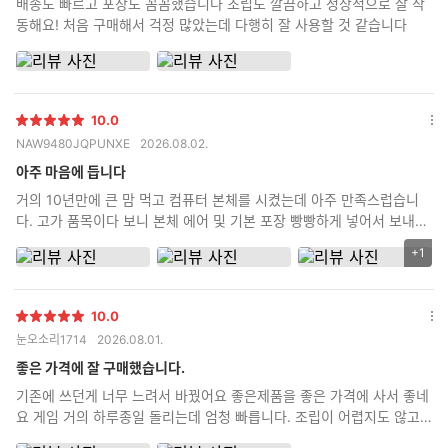
배송도 빠르고 포장도 꼼꼼했습니다 조립도 깔끔하고 정상적으로 잘 작
기
동해요! 처음 구매해서 걱정 많았는데 다행히 잘 사용할 것 같습니다
10.0
별
옵
NAW9480JQPUNXE
2026.08.02.
점
션
더
아주 마음에 듭니다
보
거의 10년만에 큰 맘 먹고 컴퓨터 본체를 시켰는데 아주 만족스럽습니
기
다. 고가 품목이다 보니 본체 에어 및 기본 포장 빵빵하게 넣어서 보내주
고 정품 박스도 다 같이 동봉해서 보내주고 무엇보다 제가 까먹고 조립
+1
리
비 포함 안하고 신청했는데 먼저 전화해서 조립 신청 안했는데 신청 안
뷰
하신거 맞냐로 확인 전화도 먼저 해주시고 친절하기까지 하시네요 괜히
이
평점 높은 곳이 아닌거 같습니다. 타지역 분들도 충분히 믿고 시킬 수 있
10.0
미
별
다는 생각이 드네요
옵
눈오소리1714
2026.08.01.
지
점
션
추
더
좋은 가격에 잘 구매했습니다.
가
보
기존에 쓰던게 너무 느려서 바꿨어요 좋은제품을 좋은 가격에 사서 좋네
기
갯
요 게임 거의 하루종일 돌리는데 엄청 빠릅니다. 조립이 어렵지도 않고
수
금방했어요