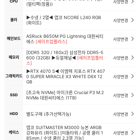
CPU
사양변경
(멀티팩(정품))
▶수냉 / 2열◀ 앱코 NCORE L240 RGB
쿨러
사양변경
(화이트)
ASRock B650M PG Lightning 대원씨티
메인보드
사양변경
에스
[세이프업플러스]
[DDR5 32G / 16Gx2] 삼성전자 DDR5-5
메모리
600 (32GB) ▶듀얼채널◀
[세이프업플러
사양변경
스]
▶RTX 4070 S◀ 이엠텍 지포스 RTX 407
그래픽카드
0 SUPER MIRACLE X3 WHITE D6X 12
사양변경
GB
[초고속 NVMe] 마이크론 Crucial P3 M.2
SSD
사양변경
NVMe 대원씨티에스 (1TB)
HDD
별도구매 (추가선택가능)
사양변경
앱코 SUITMASTER M3000 뉴본 ARGB
케이스
강화유리 (화이트) [미들타워 / 공랭 쿨러 1
사양변경
85mm / 수냉 쿨러 2,3열 가능]