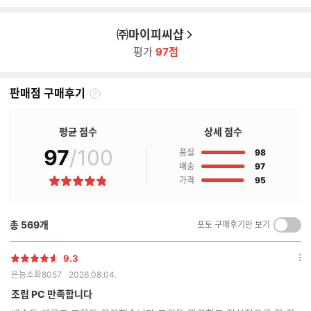
㈜마이피씨샵
평가
97점
판매점 구매후기
판
매
점
평균 점수
상세 점수
구
97
/100
점
매
품질
98
후
점
배송
97
기
점
가격
95
별
란?
점
총
569
개
포토 구매후기만 보기
켜
기/
끄
9.3
별
옵
기
은능소화8057
2026.08.04.
점
션
더
조립 PC 만족합니다
보