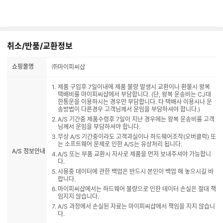
취소/반품/교환정보
쇼핑몰명
㈜마이피씨샵
제품 구입후 7일이내에 제품 불량 발생시 교환이나 환불시 왕복
택배비를 마이피씨샵에서 부담합니다. (단, 왕복 운송비는 CJ대
한통운을 이용하시는 경우만 부담합니다. 타 택배사 이용시나 운
송방법이 다른경우 고객님께서 운임을 부담하셔야 합니다.)
A/S 기간중 제품수령후 7일이 지난 경우에는 왕복 운송비를 고객
님께서 운임을 부담하셔야 합니다.
무상 A/S 기간중이라도 고객과실이나 하드웨어조작(오버클럭) 또
는 소프트웨어 문제로 인한 A/S는 유상처리 됩니다.
A/S 정보안내
A/S 또는 부품 교환시 자사로 제품을 먼저 보내주셔야 가능합니
다.
사용중 데이터에 관한 백업은 반드시 본인이 백업 해 놓으시길 바
랍니다.
마이피씨샵에서는 하드웨어 불량으로 인한 데이터 손실은 절대 책
임지지 않습니다.
A/S 과정에서 손실된 자료는 마이피씨샵에서 책임을 지지 않습니
다.