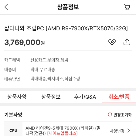
이
장
상품정보
전
바
페
구
이
니
샵다나와 조립PC [AMD R9-7900X/RTX5070/32G]
지
가
관
상
3,769,000
기
원
심
품
상
S
품
N
카드혜택
신용카드 무이자 혜택
S
배송비
택배 무료배송
공
유
택배배송
퀵서비스
직접수령
배송방법
하
기
상품사양
상품정보
후기/Q&A
취소/반품
기본사양
변경초기화
AMD 라이젠9-5세대 7900X (라파엘) (멀
CPU
사양변경
티팩(정품))
[세이프업플러스]