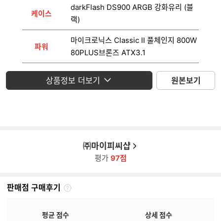
darkFlash DS900 ARGB 강화유리 (블
케이스
랙)
마이크로닉스 Classic II 풀체인지 800W
파워
80PLUS브론즈 ATX3.1
운영체제
미포함
상품정보 더보기
원본보기
모니터
미포함
㈜마이피씨샵
평가
97점
판매점 구매후기
판
매
점
평균 점수
상세 점수
구