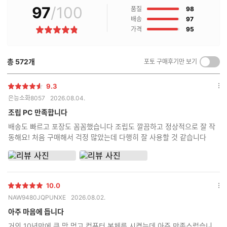
97
/100
점
매
품질
98
후
점
배송
97
기
점
가격
95
별
란?
점
총
572
개
포토 구매후기만 보기
켜
기/
끄
9.3
별
옵
기
은능소화8057
2026.08.04.
점
션
더
조립 PC 만족합니다
보
배송도 빠르고 포장도 꼼꼼했습니다 조립도 깔끔하고 정상적으로 잘 작
기
동해요! 처음 구매해서 걱정 많았는데 다행히 잘 사용할 것 같습니다
10.0
별
옵
NAW9480JQPUNXE
2026.08.02.
점
션
더
아주 마음에 듭니다
보
거의 10년만에 큰 맘 먹고 컴퓨터 본체를 시켰는데 아주 만족스럽습니