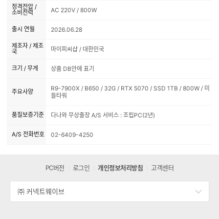
정격전압 /
AC 220V / 800W
소비전력
출시 연월
2026.06.28
제조자 / 제조
마이피씨샵 / 대한민국
국
크기 / 무게
상품 DB안에 표기
R9-7900X / B650 / 32G / RTX 5070 / SSD 1TB / 800W / 미
주요사양
들타워
품질보증기준
다나와 무상출장 A/S 서비스 : 조립PC(2년)
A/S 전화번호
02-6409-4250
PC버전
로그인
개인정보처리방침
고객센터
㈜ 커넥트웨이브
세
부
정