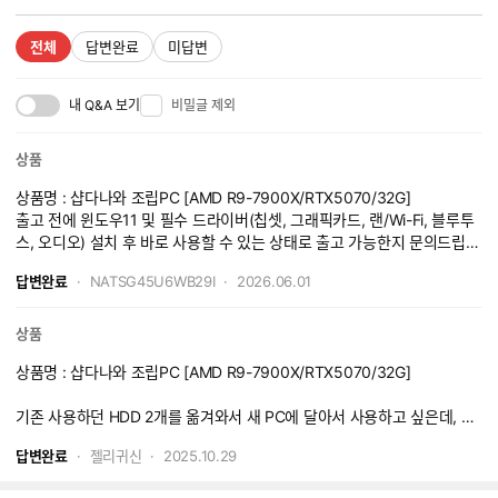
전체
답변완료
미답변
내 Q&A 보기
비밀글 제외
상품
상품명 : 샵다나와 조립PC [AMD R9-7900X/RTX5070/32G]
출고 전에 윈도우11 및 필수 드라이버(칩셋, 그래픽카드, 랜/Wi-Fi, 블루투
스, 오디오) 설치 후 바로 사용할 수 있는 상태로 출고 가능한지 문의드립니
다.
답변완료
NATSG45U6WB29I
2026.06.01
상품
상품명 : 샵다나와 조립PC [AMD R9-7900X/RTX5070/32G]
기존 사용하던 HDD 2개를 옮겨와서 새 PC에 달아서 사용하고 싶은데, 달
공간이 있을까요? 그리고 어느 위치에 설치 가능한지 궁금합니다.
답변완료
젤리귀신
2025.10.29
팬 뒤쪽(전원선 정리하는 곳) 쪽에 HDD를 달 수 있다는 얘기를 다른 분께
들었는데 그게 맞나요? 그리고 만일 그 위치밖에 없다면 발열 문제나 안정