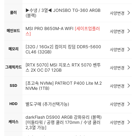
▶수냉 / 3열◀ JONSBO TG-360 ARGB
쿨러
사양변경
(블랙)
MSI PRO B650M-A WIFI
[세이프업플러
메인보드
사양변경
스]
[32G / 16Gx2] 컴이지 킹덤 DDR5-5600
메모리
사양변경
CL46 (32GB)
[RTX 5070] MSI 지포스 RTX 5070 벤투
그래픽카드
사양변경
스 2X OC D7 12GB
[초고속 NVMe] PATRIOT P400 Lite M.2
SSD
사양변경
NVMe (1TB)
HDD
별도구매 (추가선택가능)
사양변경
darkFlash DS900 ARGB 강화유리 (블랙)
케이스
[미들타워 / 공랭 쿨러 170mm / 수냉 쿨러
사양변경
2,3열 가능]