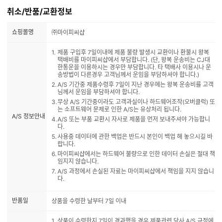
성 문제가 없나요? 하드를 옆으로 세워서 달게되는건데 괜찮은가요?
취소/반품/교환정보
쇼핑몰명
㈜마이피씨샵
제품 구입후 7일이내에 제품 불량 발생시 교환이나 환불시 왕복
택배비를 마이피씨샵에서 부담합니다. (단, 왕복 운송비는 CJ대
한통운을 이용하시는 경우만 부담합니다. 타 택배사 이용시나 운
송방법이 다른경우 고객님께서 운임을 부담하셔야 합니다.)
A/S 기간중 제품수령후 7일이 지난 경우에는 왕복 운송비를 고객
님께서 운임을 부담하셔야 합니다.
무상 A/S 기간중이라도 고객과실이나 하드웨어조작(오버클럭) 또
는 소프트웨어 문제로 인한 A/S는 유상처리 됩니다.
A/S 정보안내
A/S 또는 부품 교환시 자사로 제품을 먼저 보내주셔야 가능합니
다.
사용중 데이터에 관한 백업은 반드시 본인이 백업 해 놓으시길 바
랍니다.
마이피씨샵에서는 하드웨어 불량으로 인한 데이터 손실은 절대 책
임지지 않습니다.
A/S 과정에서 손실된 자료는 마이피씨샵에서 책임을 지지 않습니
다.
반품일
상품을 수령한 날부터 7일 이내
상품이 수령한지 7일이 경과했을 경우 제품관련 당사 A/S 규정에