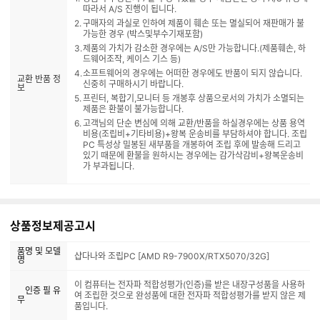
따라서 A/S 진행이 됩니다.
구매자의 과실로 인하여 제품이 훼손 또는 멸실되어 재판매가 불
가능한 경우 (박스및부수기재포함)
제품의 가치가 감소한 경우에는 A/S만 가능합니다.(제품훼손, 하
드웨어조작, 케이스 기스 등)
소프트웨어의 경우에는 어떠한 경우에도 반품이 되지 않습니다.
교환 반품 정
신중히 구매하시기 바랍니다.
보
프린터, 복합기,모니터 등 개봉후 상품으로서의 가치가 소멸되는
제품은 환불이 불가능합니다.
고객님의 단순 변심에 의해 교환/반품을 하실경우에는 상품 용역
비용(조립비+기타비용)+왕복 운송비를 부담하셔야 합니다. 조립
PC 특성상 밀봉된 새부품을 개봉하여 조립 후에 발송해 드리고
있기 때문에 환불을 원하시는 경우에는 감가삭감비+왕복운송비
가 부과됩니다.
상품정보제공고시
품명 및 모델
샵다나와 조립PC [AMD R9-7900X/RTX5070/32G]
명
이 컴퓨터는 전자파 적합성평가(인증)를 받은 내장구성품을 사용하
인증 필 유
여 조립한 것으로 완성품에 대한 전자파 적합성평가를 받지 않은 제
무
품입니다.