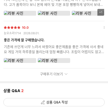
기
다. 고가 품목이다 보니 본체 에어 및 기본 포장 빵빵하게 넣어서 보내주
고 정품 박스도 다 같이 동봉해서 보내주고 무엇보다 제가 까먹고 조립
+1
리
비 포함 안하고 신청했는데 먼저 전화해서 조립 신청 안했는데 신청 안
뷰
하신거 맞냐로 확인 전화도 먼저 해주시고 친절하기까지 하시네요 괜히
이
평점 높은 곳이 아닌거 같습니다. 타지역 분들도 충분히 믿고 시킬 수 있
10.0
미
별
다는 생각이 드네요
옵
눈오소리1714
2026.08.01.
지
점
션
추
더
좋은 가격에 잘 구매했습니다.
가
보
기존에 쓰던게 너무 느려서 바꿨어요 좋은제품을 좋은 가격에 사서 좋네
기
갯
요 게임 거의 하루종일 돌리는데 엄청 빠릅니다. 조립이 어렵지도 않고
수
금방했어요
구매후기 더보기
상품 Q&A
2
상품 Q&A 작성