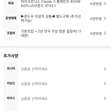
마이크로닉스 Classic II 풀체인지 800W
파워
사양변경
80PLUS브론즈 ATX3.1
▶윈도우 미설치 상품◀ 별도구매 (추가선
운영체제
사양변경
택가능)
기본조립 + 2년 전국 무상 방문 출장AS (1
조립비
사양변경
대분)
추가사양
모니터
상품을 선택하세요.
키보드
상품을 선택하세요.
마우스
상품을 선택하세요.