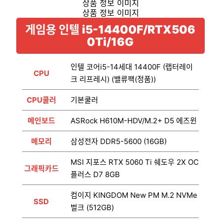
게임용 인텔 i5-14400F/RTX506
0Ti/16G
인텔 코어i5-14세대 14400F (랩터레이
CPU
크 리프레시) (밸류팩(정품))
CPU쿨러
기본쿨러
메인보드
ASRock H610M-HDV/M.2+ D5 에즈윈
메모리
삼성전자 DDR5-5600 (16GB)
MSI 지포스 RTX 5060 Ti 쉐도우 2X OC
그래픽카드
플러스 D7 8GB
컴이지 KINGDOM New PM M.2 NVMe
SSD
벌크 (512GB)