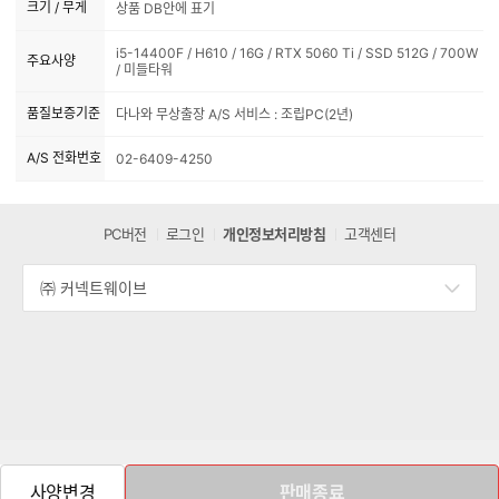
크기 / 무게
상품 DB안에 표기
i5-14400F / H610 / 16G / RTX 5060 Ti / SSD 512G / 700W
주요사양
/ 미들타워
품질보증기준
다나와 무상출장 A/S 서비스 : 조립PC(2년)
A/S 전화번호
02-6409-4250
PC버전
로그인
개인정보처리방침
고객센터
㈜ 커넥트웨이브
세
부
정
보
열
기
사양변경
판매종료