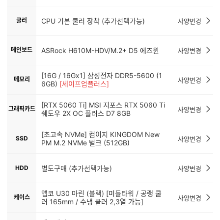
쿨러
CPU 기본 쿨러 장착 (추가선택가능)
사양변경
메인보드
ASRock H610M-HDV/M.2+ D5 에즈윈
사양변경
[16G / 16Gx1] 삼성전자 DDR5-5600 (1
메모리
사양변경
6GB)
[세이프업플러스]
[RTX 5060 Ti] MSI 지포스 RTX 5060 Ti
그래픽카드
사양변경
쉐도우 2X OC 플러스 D7 8GB
[초고속 NVMe] 컴이지 KINGDOM New
SSD
사양변경
PM M.2 NVMe 벌크 (512GB)
HDD
별도구매 (추가선택가능)
사양변경
앱코 U30 마린 (블랙) [미들타워 / 공랭 쿨
케이스
사양변경
러 165mm / 수냉 쿨러 2,3열 가능]