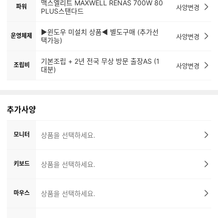
맥스엘리트 MAXWELL RENAS 700W 80
파워
사양변경
PLUS스탠다드
▶윈도우 미설치 상품◀ 별도구매 (추가선
운영체제
사양변경
택가능)
기본조립 + 2년 전국 무상 방문 출장AS (1
조립비
사양변경
대분)
추가사양
모니터
상품을 선택하세요.
키보드
상품을 선택하세요.
마우스
상품을 선택하세요.