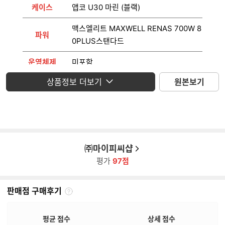
케이스
앱코 U30 마린 (블랙)
맥스엘리트 MAXWELL RENAS 700W 8
파워
0PLUS스탠다드
운영체제
미포함
상품정보 더보기
원본보기
모니터
미포함
㈜마이피씨샵
평가
97점
판매점 구매후기
판
매
점
평균 점수
상세 점수
구