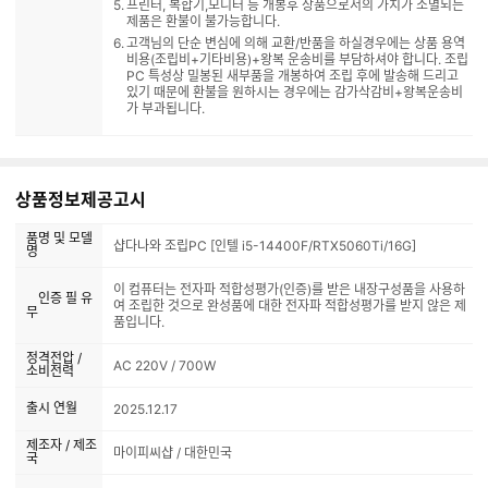
프린터, 복합기,모니터 등 개봉후 상품으로서의 가치가 소멸되는
제품은 환불이 불가능합니다.
고객님의 단순 변심에 의해 교환/반품을 하실경우에는 상품 용역
비용(조립비+기타비용)+왕복 운송비를 부담하셔야 합니다. 조립
PC 특성상 밀봉된 새부품을 개봉하여 조립 후에 발송해 드리고
있기 때문에 환불을 원하시는 경우에는 감가삭감비+왕복운송비
가 부과됩니다.
상품정보제공고시
품명 및 모델
샵다나와 조립PC [인텔 i5-14400F/RTX5060Ti/16G]
명
이 컴퓨터는 전자파 적합성평가(인증)를 받은 내장구성품을 사용하
인증 필 유
여 조립한 것으로 완성품에 대한 전자파 적합성평가를 받지 않은 제
무
품입니다.
정격전압 /
AC 220V / 700W
소비전력
출시 연월
2025.12.17
제조자 / 제조
마이피씨샵 / 대한민국
국