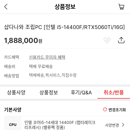
이
장
상품정보
전
바
페
구
이
니
샵다나와 조립PC [인텔 i5-14400F/RTX5060Ti/16G]
지
가
관
상
1,888,000
기
원
심
품
상
S
품
N
카드혜택
신용카드 무이자 혜택
S
배송비
택배 무료배송
공
유
택배배송
퀵서비스
직접수령
배송방법
하
기
상품사양
상품정보
후기/Q&A
취소/반품
기본사양
변경초기화
인텔 코어i5-14세대 14400F (랩터레이크
CPU
사양변경
리프레시) (밸류팩 정품)