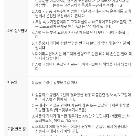
한통운을 이용하시는 경우만 부담합니다. 타 택배사 이용시나 운
송방법이 다른경우 고객님께서 운임을 부담하셔야 합니다.)
A/S 기간중 제품수령후 7일이 지난 경우에는 왕복 운송비를 고객
님께서 운임을 부담하셔야 합니다.
무상 A/S 기간중이라도 고객과실이나 하드웨어조작(오버클럭) 또
는 소프트웨어 문제로 인한 A/S는 유상처리 됩니다.
A/S 정보안내
A/S 또는 부품 교환시 자사로 제품을 먼저 보내주셔야 가능합니
다.
사용중 데이터에 관한 백업은 반드시 본인이 백업 해 놓으시길 바
랍니다.
마이피씨샵에서는 하드웨어 불량으로 인한 데이터 손실은 절대 책
임지지 않습니다.
A/S 과정에서 손실된 자료는 마이피씨샵에서 책임을 지지 않습니
다.
반품일
상품을 수령한 날부터 7일 이내
상품이 수령한지 7일이 경과했을 경우 제품관련 당사 A/S 규정에
따라서 A/S 진행이 됩니다.
구매자의 과실로 인하여 제품이 훼손 또는 멸실되어 재판매가 불
가능한 경우 (박스및부수기재포함)
제품의 가치가 감소한 경우에는 A/S만 가능합니다.(제품훼손, 하
드웨어조작, 케이스 기스 등)
소프트웨어의 경우에는 어떠한 경우에도 반품이 되지 않습니다.
교환 반품 정
신중히 구매하시기 바랍니다.
보