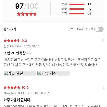
97
/100
점
매
품질
98
후
점
배송
97
기
점
가격
95
별
란?
점
총
567
개
포토 구매후기만 보기
켜
기/
끄
9.3
별
옵
기
은능소화8057
2026.08.04.
점
션
더
조립 PC 만족합니다
보
배송도 빠르고 포장도 꼼꼼했습니다 조립도 깔끔하고 정상적으로 잘 작
기
동해요! 처음 구매해서 걱정 많았는데 다행히 잘 사용할 것 같습니다
10.0
별
옵
NAW9480JQPUNXE
2026.08.02.
점
션
더
아주 마음에 듭니다
보
거의 10년만에 큰 맘 먹고 컴퓨터 본체를 시켰는데 아주 만족스럽습니