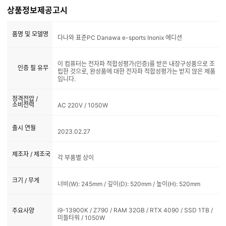
상품정보제공고시
품명 및 모델명
다나와 표준PC Danawa e-sports Inonix 에디션
이 컴퓨터는 전자파 적합성평가(인증)를 받은 내장구성품으로 조
인증 필 유무
립한 것으로, 완성품에 대한 전자파 적합성평가는 받지 않은 제품
입니다.
정격전압 /
소비전력
AC 220V / 1050W
출시 연월
2023.02.27
제조자 / 제조국
각 부품별 상이
크기 / 무게
너비(W): 245mm / 깊이(D): 520mm / 높이(H): 520mm
i9-13900K / Z790 / RAM 32GB / RTX 4090 / SSD 1TB /
주요사양
미들타워 / 1050W