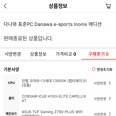
이
장
상품정보
전
바
페
구
이
니
다나와 표준PC Danawa e-sports Inonix 에디션
지
가
기
판매종료된 상품입니다.
사양변경
상품정보
가격비교
0
구매후기
0
기본사양
변경초기화
인텔 코어i9-13세대 13900K (랩터레이크)
CPU
사양변경
(정품)
CORSAIR iCUE H150i ELITE CAPELLIX
쿨러
사양변경
XT
ASUS TUF Gaming Z790-PLUS WIFI
메인보드
사양변경