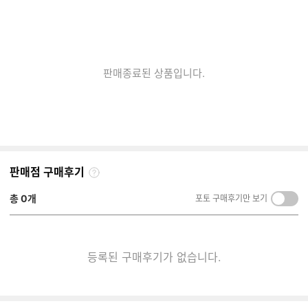
판매종료된 상품입니다.
판매점 구매후기
구
매
총
0
개
포토 구매후기만 보기
켜
후
기/
기
끄
란?
기
등록된 구매후기가 없습니다.