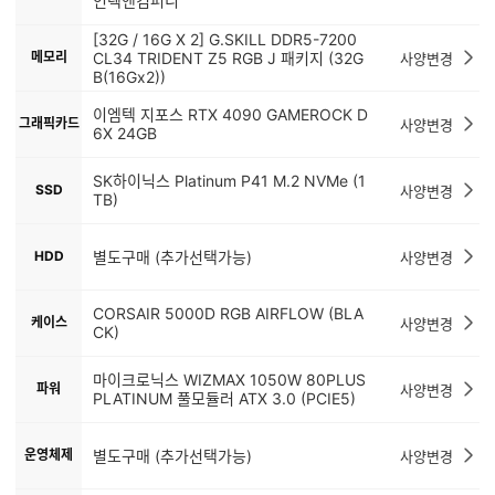
인텍앤컴퍼니
[32G / 16G X 2] G.SKILL DDR5-7200
메모리
CL34 TRIDENT Z5 RGB J 패키지 (32G
사양변경
B(16Gx2))
이엠텍 지포스 RTX 4090 GAMEROCK D
그래픽카드
사양변경
6X 24GB
SK하이닉스 Platinum P41 M.2 NVMe (1
SSD
사양변경
TB)
HDD
별도구매 (추가선택가능)
사양변경
CORSAIR 5000D RGB AIRFLOW (BLA
케이스
사양변경
CK)
마이크로닉스 WIZMAX 1050W 80PLUS
파워
사양변경
PLATINUM 풀모듈러 ATX 3.0 (PCIE5)
운영체제
별도구매 (추가선택가능)
사양변경