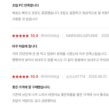
조립 PC 만족합니다
배송도 빠르고 포장도 꼼꼼했습니다 조립도 깔끔하고 정상적으로 잘 작동해
사용할 것 같습니다
별
10.0
㈜마이피씨샵
NAW9480JQPUNXE
2026
점
아주 마음에 듭니다
거의 10년만에 큰 맘 먹고 컴퓨터 본체를 시켰는데 아주 만족스럽습니다. 고가 품목이다 보니 본체 에어 및 기본 포장
빵빵하게 넣어서 보내주고 정품 박스도 다 같이 동봉해서 보내주고 무엇보다 제가 까먹고 조립비 포함 안하고 신청했는
데 먼저 전화해서 조립 신청 안했는데 신청 안하신거 맞냐로 확인 전화도 먼저 해주시고 친절하기까지 하시네요 괜히 평
점 높은 곳이 아닌거 같습니다. 타지역 분들도 충분히 믿고 시킬 수 있다
별
10.0
㈜마이피씨샵
눈오소리1714
2026.08.01.
점
좋은 가격에 잘 구매했습니다.
기존에 쓰던게 너무 느려서 바꿨어요 좋은제품을 좋은 가격에 사서 좋네요
조립이 어렵지도 않고 금방했어요