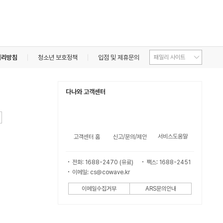
처리방침
청소년 보호정책
입점 및 제휴문의
다나와 고객센터
서비스도움말
고객센터 홈
신고/문의/제안
전화: 1688-2470 (유료)
팩스: 1688-2451
이메일: cs@cowave.kr
이메일수집거부
ARS문의안내