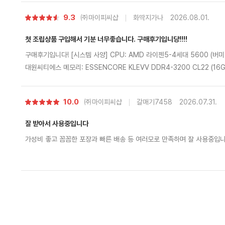
별
9.3
㈜마이피씨샵
화딱지가나
2026.08.01.
점
첫 조립상품 구입해서 기분 너무좋습니다. 구매후기입니당!!!!
구매후기입니다! [시스템 사양] CPU: AMD 라이젠5-4세대 5600 (버미어) 메인보드: ASUS PRIME A520M-A II
대원씨티에스 메모리: ESSENCORE KLEVV DDR4-3200 CL22 (16GB - 8GB x 2) 그래픽카드: ZOTAC GAMI
NG 지포스 RTX 5060 Twin Edge OC D7 8GB SSD: 마이크론 Crucial P310 M.2 NVMe (1TB) 파워: 마이크
로닉스 Classic II 풀체인지 650W 80PLUS스탠다드 ATX3.1 쿨러: DEEPCOOL AG400 G2 (블랙) 케이스: dark
별
10.0
㈜마이피씨샵
갈매기7458
2026.07.31.
Flash DS900 ARGB 강화유리 (블랙 우드) OS: Microsoft Windows 11 Home (처음사용자용 한글) [후기] 배송
점
도 안전하고 빠르게 잘 도착했고, 내부 선 정리나 조립 상태가 아주 깔끔해
잘 받아서 사용중입니다
상태로 도착해서 바로 연결해 실행해 보니 게임도 원활하게 너무 잘 돌아
가성비 좋고 꼼꼼한 포장과 빠른 배송 등 여러모로 만족하며 잘 사용중입
저희 집이랑 너무 잘어울려서 만족스럽게 잘 쓰겠습니다. 다음에도 PC 구
있을 것 같습니다.