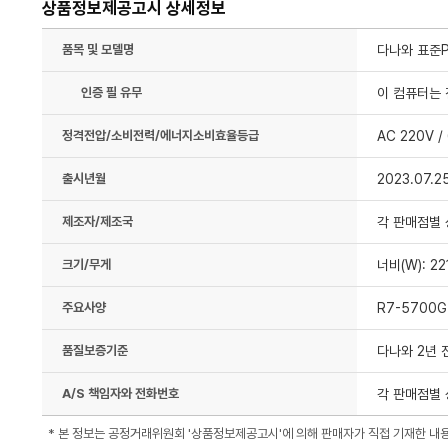
상품정보제공고시 상세정보
품목 및 모델명
다나와 표준P
인증 필 유무
이 컴퓨터는 
정격전압/소비전력/에너지소비효율등급
AC 220V /
출시년월
2023.07.2
제조자/제조국
각 판매점별
크기/무게
너비(W): 22
주요사양
R7-5700G
품질보증기준
다나와 2년 
A/S 책임자와 전화번호
각 판매점별 
* 본 정보는 공정거래위원회 '상품정보제공고시'에 의해 판매자가 직접 기재한 내