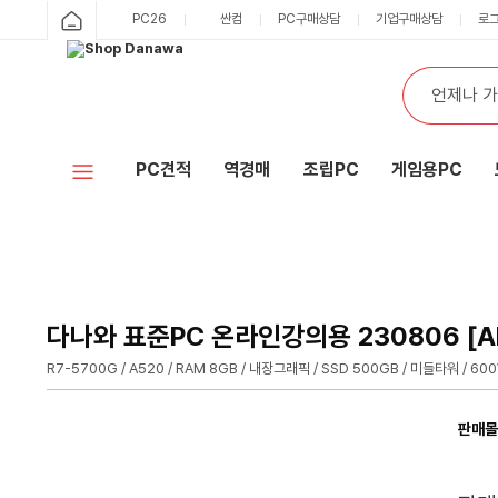
샵
PC26
싼컴
PC구매상담
기업구매상담
로
카
다
테
통
검
고
합
색
나
리
검
색
와
PC견적
역경매
조립PC
게임용PC
홈
다나와 표준PC 온라인강의용 230806 [A
R7-5700G / A520 / RAM 8GB / 내장그래픽 / SSD 500GB / 미들타워 / 60
판매몰