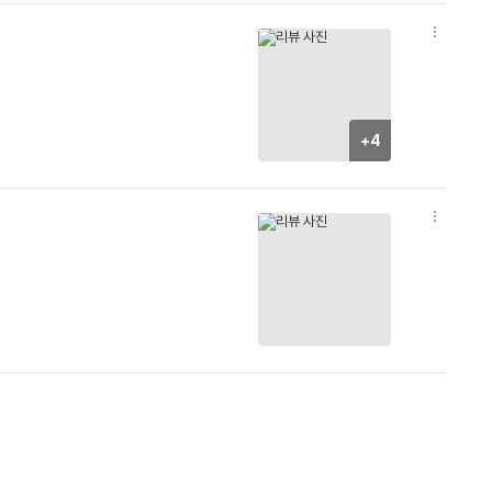
옵
션
더
보
기
+4
옵
션
더
보
기