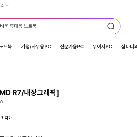
그인
노트북
가정/사무용PC
전문가용PC
무이자PC
샵다나와
MD R7/내장그래픽]
0W
 최저가