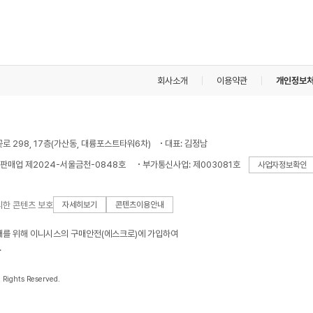
회사소개
이용약관
개인정보
꽃로 298, 17층(가산동, 대륭포스트타워6차)
대표: 김정남
판매업 제2024-서울금천-0848호
부가통신사업: 제003081호
사업자정보확인
의한 콘텐츠 보호
자세히보기
콘텐츠이용안내
래를 위해 이니시스의 구매안전(에스크로)에 가입하여
.
l Rights Reserved.