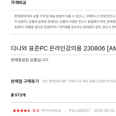
가격비교
판매점에 따라 상품 가격 및 배송 방법이 다를 수 있으니, 구매하시기 전에 반드시
각 표준PC 상품과 실제로 판매되는 상품의 사양은 반드시 동일해야 하며, 판매점
표준PC 부품을 임의로 변경하거나 직거래를 유도하는 판매점의 경우, 반드시 판매
다나와 표준PC 온라인강의용 230806 [A
판매종료된 상품입니다.
다
판매점 구매후기
제조 판매점에 대한 구매후기로 해당 상품이 포함되어 있지 
음
페
이
지
총
572
개
로
별
9.3
㈜마이피씨샵
은능소화8057
2026.08.04.
점