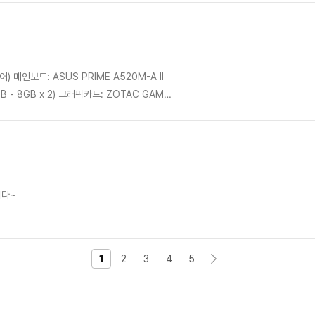
서 마음에 듭니다! 윈도우 세팅까지 다 마친
가네요. 디자인도 블랙 우드 감성이라 깔끔하고
니다~
매할 일 있으면 여기서 구매할게요! 믿고 살 수
1
2
3
4
5