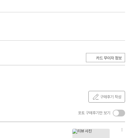
카드 무이자 정보
구매후기 작성
켜
포토 구매후기만 보기
기/
끄
옵
기
션