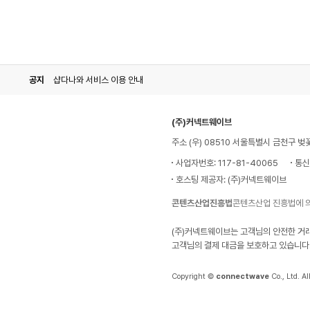
공지
샵다나와 서비스 이용 안내
다
(주)커넥트웨이브
나
와
주소 (우) 08510 서울특별시 금천구 벚
로
고
사업자번호: 117-81-40065
통신
호스팅 제공자: (주)커넥트웨이브
콘텐츠산업진흥법
콘텐츠산업 진흥법에 
(주)커넥트웨이브는 고객님의 안전한 거
고객님의 결제 대금을 보호하고 있습니다
Copyright ©
connectwave
Co., Ltd. Al