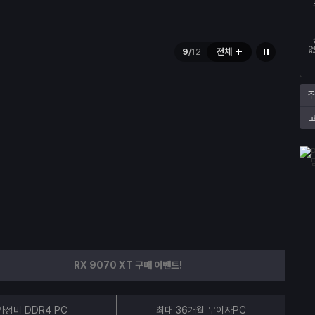
배
일
없
9
/
12
전체
너
시
정
지
주
RX 9070 XT 구매 이벤트!
가성비 DDR4 PC
최대 36개월 무이자PC