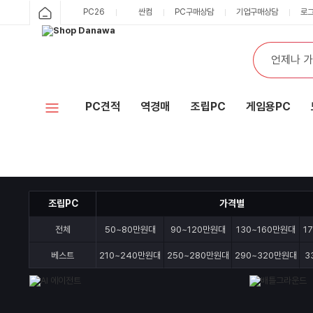
샵
PC26
싼컴
PC구매상담
기업구매상담
로
카
다
테
통
검
고
합
색
나
리
검
색
와
PC견적
역경매
조립PC
게임용PC
홈
조립PC
가격별
전체
50~80만원대
90~120만원대
130~160만원대
1
베스트
210~240만원대
250~280만원대
290~320만원대
3