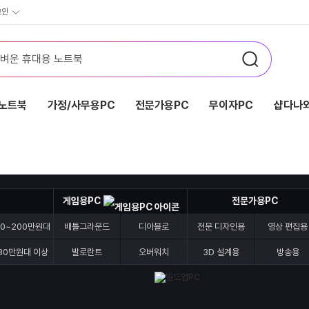
그인
노트북
가정/사무용PC
전문가용PC
무이자PC
샵다나와
게임용PC
전문가용PC
70~200만원대
배틀그라운드
디아블로
전문 디자인용
영상 편집용
30만원대 이상
발로란트
오버워치
3D 설계용
방송용