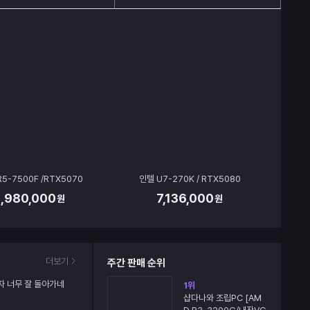
R5-7500F /RTX5070
인텔 U7-270K / RTX5080
2,980,000
7,136,000
원
원
더보기
주간 판매 순위
자 너무 잘 돌아가네
1
위
샵다나와 조립PC [AM