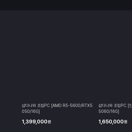
용하기에도 부담이 없었습니다. 가
조립 완성도와 배송까지 모두 만
터 교체를 고민하시는 분들이라면
회하지 않을 것 같습니다. 저도 
나 지인에게 추천할 일이 생기면 다
좋은 제품 감사합니다!
샵다나와 조립PC [AMD R5-5600/RTX5
샵다나와 조립PC [인텔
050/16G]
5060/16G]
1,399,000
1,650,000
원
원