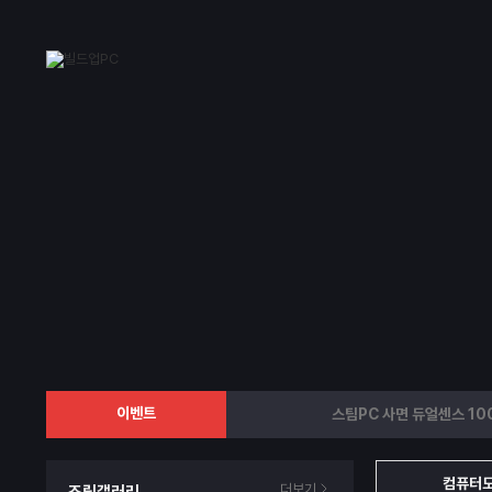
이벤트
스팀PC 사면 듀얼센스 10
컴퓨터도 
더보기