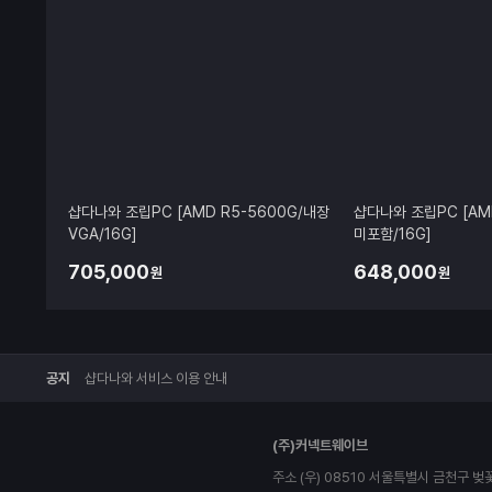
샵다나와 조립PC [AMD R5-5600G/내장
샵다나와 조립PC [AMD
VGA/16G]
미포함/16G]
705,000
648,000
원
원
공지
샵다나와 서비스 이용 안내
다
(주)커넥트웨이브
나
와
주소 (우) 08510 서울특별시 금천구 벚
로