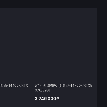
격 대비 성능은 물론
족스러웠습니다. 컴퓨
 믿고 선택하셔도 후
다음에 업그레이드하거
시 찾을 것 같습니다.
 i5-14400F/RTX
샵다나와 조립PC [인텔 i7-14700F/RTX5
070/32G]
3,746,000
원