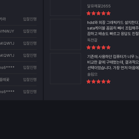
달유채꽃2655
평
점:
카라
입찰진행
100
hdd와 외장 그래픽카드 설치한다
점
sata케이블 꼼꼼히 빼서 조립해주
****
AYNWJY****
입찰진행
끔하고 배송도 빠르고 응답도 친절
컴퓨터 성능도 만족합니다. 강추~
독전갈
AKQW1J****
입찰진행
평
점:
AKQW1J****
입찰진행
100
기존에 사용하던 컴퓨터가 너무 
점
비교한 끝에 구매했는데, 결과적
ms6****
입찰진행
선택이었습니다. 가장 먼저 마음에
장 상태였습니다. 본체 내부에 완
솔림므
있어 배송 중 흔들림이나 파손 걱정
찔레꽃
입찰진행
평
박스도 안전하게 포장되어 있어 
점:
갔습니다. 전원을 켜자마자 부팅 속
100
**
ms6****
입찰진행
점
기 설정도 잘 되어 있어 별다른 어
수 있었습니다. 선정리도 깔끔하게
티가 좋다는 게 한눈에 느껴졌습니
작업, 인터넷, 영상 시청은 물론 
함께 사용하고 있는데, 여러 프로
도 버벅임 없이 부드럽게 돌아가 
게임도 옵션을 높게 설정해도 끊김
이할 수 있었고, 팬 소음도 생각보