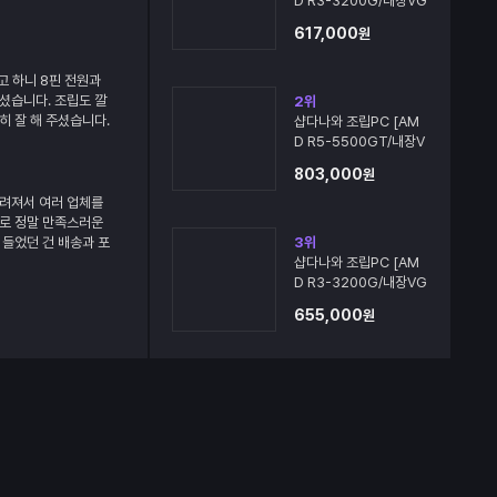
D R3-3200G/내장VG
A/8G]
617,000
원
고 하니 8핀 전원과
셨습니다. 조립도 깔
2
위
히 잘 해 주셨습니다.
샵다나와 조립PC [AM
~
D R5-5500GT/내장V
GA/16G]
803,000
원
느려져서 여러 업체를
으로 정말 만족스러운
 들었던 건 배송과 포
3
위
충재가 꼼꼼하게 들어
샵다나와 조립PC [AM
이 전혀 없었고, 외부
D R3-3200G/내장VG
받는 순간부터 신뢰가
A/8G]
655,000
원
도가 정말 빠르고, 초
려움 없이 바로 사용할
 되어 있어 조립 퀄리
다. 저는 게임과 문서
간단한 캐드 작업까지
그램을 동시에 실행해
정말 만족스럽습니다.
 없이 쾌적하게 플레
다 조용해서 장시간 사