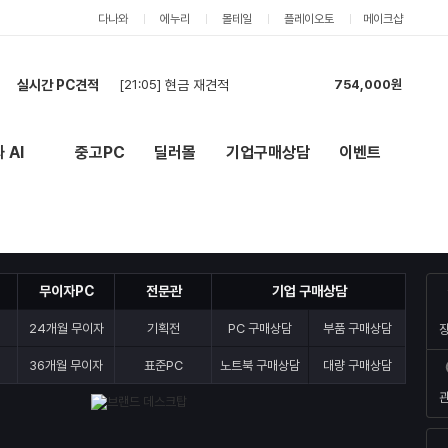
다나와
에누리
몰테일
플레이오토
메이크샵
[21:05]
현금 재견적
754,000원
실시간 PC견적
[20:42]
견적
6,010,000원
[20:42]
견적신청합니다(2대).
1,319,000원
[20:41]
견적신청합니다(2대).
1,319,000원
 AI
중고PC
딜러몰
기업구매상담
이벤트
New
외부 링크
[19:57]
2
616,000원
[19:55]
견적신청합니다.
5,857,000원
[19:52]
`
621,000원
[19:51]
견적부탁드립니다
2,748,000원
[19:23]
견적요청드립니다.
3,060,000원
무이자PC
전문관
기업 구매상담
[19:10]
견적요청드립니다.
3,788,000원
[21:05]
현금 재견적
754,000원
24개월 무이자
기획전
PC 구매상담
부품 구매상담
36개월 무이자
표준PC
노트북 구매상담
대량 구매상담