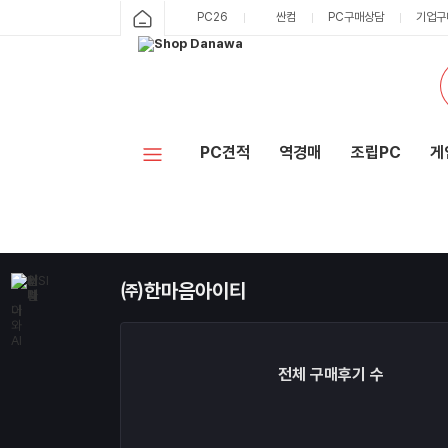
샵
PC26
싼컴
PC구매상담
기업구
카
다
테
고
나
리
와
PC견적
역경매
조립PC
게
홈
㈜한마음아이티
전체 구매후기 수