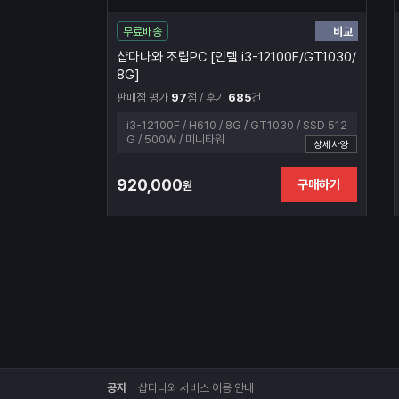
비교
무료배송
샵다나와 조립PC [인텔 i3-12100F/GT1030/
8G]
판매점 평가
97
점 / 후기
685
건
i3-12100F / H610 / 8G / GT1030 / SSD 512
G / 500W / 미니타워
상세사양
920,000
구매하기
원
공지
샵다나와 서비스 이용 안내