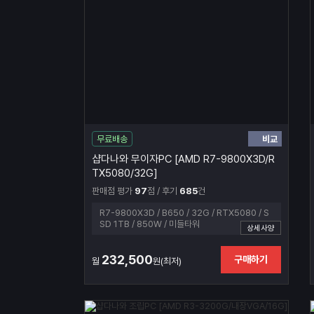
비교
무료배송
샵다나와 무이자PC [AMD R7-9800X3D/R
TX5080/32G]
판매점 평가
97
점 / 후기
685
건
R7-9800X3D / B650 / 32G / RTX5080 / S
SD 1TB / 850W / 미들타워
상세사양
232,500
구매하기
월
원(최저)