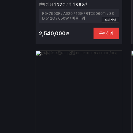
판매점 평가
97
점 / 후기
685
건
R5-7500F / A620 / 16G / RTX5060Ti / SS
D 512G / 650W / 미들타워
상세사양
2,540,000
구매하기
원