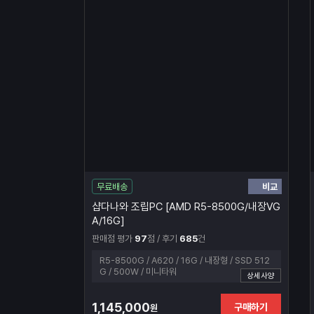
비교
무료배송
샵다나와 조립PC [AMD R5-8500G/내장VG
A/16G]
판매점 평가
97
점 / 후기
685
건
R5-8500G / A620 / 16G / 내장형 / SSD 512
G / 500W / 미니타워
상세사양
1,145,000
구매하기
원