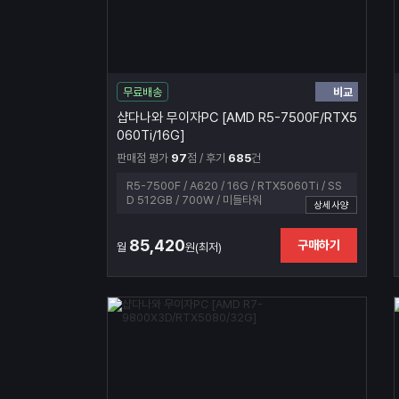
비교
무료배송
샵다나와 무이자PC [AMD R5-7500F/RTX5
060Ti/16G]
판매점 평가
97
점 / 후기
685
건
R5-7500F / A620 / 16G / RTX5060Ti / SS
D 512GB / 700W / 미들타워
상세사양
85,420
구매하기
월
원(최저)