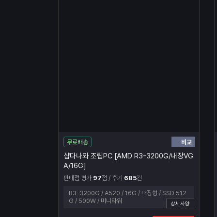
비교
무료배송
샵다나와 조립PC [AMD R3-3200G/내장VG
A/16G]
판매점 평가
97
점 / 후기
685
건
R3-3200G / A520 / 16G / 내장형 / SSD 512
G / 500W / 미니타워
상세사양