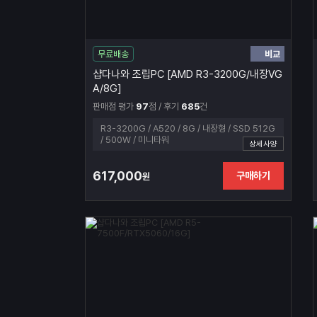
비교
무료배송
샵다나와 조립PC [AMD R3-3200G/내장VG
A/8G]
판매점 평가
97
점 / 후기
685
건
R3-3200G / A520 / 8G / 내장형 / SSD 512G
/ 500W / 미니타워
상세사양
617,000
구매하기
원