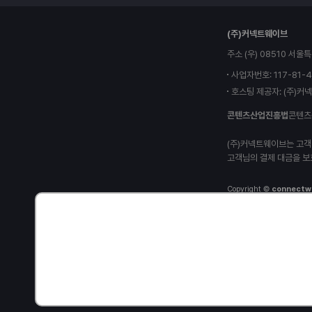
다
(주)커넥트웨이브
나
와
주소 (우) 08510 서
로
고
사업자번호: 117-81-
호스팅 제공자: (주)커
콘텐츠산업진흥법
콘텐츠
(주)커넥트웨이브는 고객
고객님의 결제 대금을 보
Copyright ©
connectw