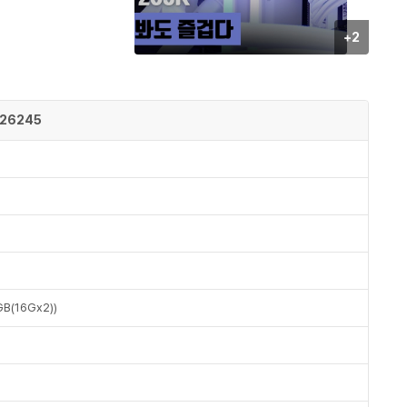
사
+2
진/
영
상
등
26245
록
수
B(16Gx2))