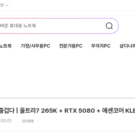
그인
노트북
가정/사무용PC
전문가용PC
무이자PC
샵다나와
겁다 | 울트라7 265K + RTX 5080 + 에센코어 KLE
조
:00:01
25588
회
수