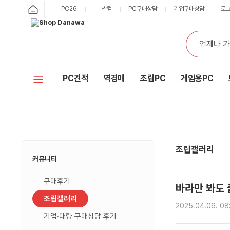
조
분
제
날
조
샵
샵
PC26
싼컴
PC구매상담
기업구매상담
로
립
류
목
짜
회
다
갤
수
카
러
다
테
나
리
통
검
고
최
합
색
와
나
리
신
검
사
글
색
와
목
양
록
PC견적
역경매
조립PC
게임용PC
홈
조립갤러리
커뮤니티
구매후기
바라만 봐도 즐
조립갤러리
2025.04.06. 08
기업·대량 구매상담 후기