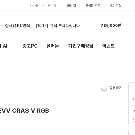
다나와
에누리
몰테일
플레이오토
메이크샵
실시간 PC견적
[16:17]
견적 부탁드립니다
785,000원
[16:15]
amd 게이밍 pc
5,651,000원
[16:10]
현금견적부탁드립니다
2,139,000원
 AI
중고PC
딜러몰
기업구매상담
이벤트
New
외부 링크
[16:02]
견적부탁드립니다 AI(스테이블 디퓨전 등)로 동영상 뽑아내기, 3d 라이노 렌더링,
3,671,000원
[15:57]
견적 요청합니다.
6,761,000원
[15:51]
조립 PC 견적요청합니다.
6,761,000원
[15:43]
견적부탁드립니다 AI(스테이블 디퓨전 등)로 동영상 뽑아내기, 3d 라이노 렌더링,
4,562,000원
[15:32]
2대 구매 예정 견적 요청합니다
3,041,000원
공유하기
[15:23]
견적부탁드립니다 AI(스테이블 디퓨전 등)로 동영상 뽑아내기, 3d 라이노 렌더링,
4,505,000원
[15:11]
1
1,665,000원
VV CRAS V RGB