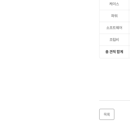
케이스
파워
소프트웨어
조립비
총 견적 합계
목록