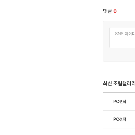
댓글
0
최신 조립갤러
PC견적
PC견적