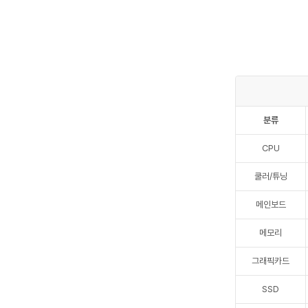
분류
CPU
쿨러/튜닝
메인보드
메모리
그래픽카드
SSD