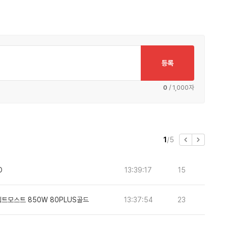
등록
0
/ 1,000자
이
다
현
총
1
/
5
전
음
재
페
페
페
페
이
이
이
O
13:39:17
15
이
지
지
지
지
 퍼펙트모스트 850W 80PLUS골드
13:37:54
23