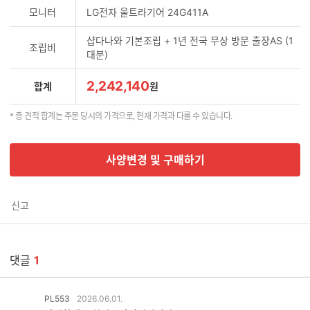
모니터
LG전자 울트라기어 24G411A
샵다나와 기본조립 + 1년 전국 무상 방문 출장AS (1
조립비
대분)
2,242,140
합계
원
* 총 견적 합계는 주문 당시의 가격으로, 현재 가격과 다를 수 있습니다.
사양변경 및 구매하기
신고
댓글
1
PL553
2026.06.01.
댓