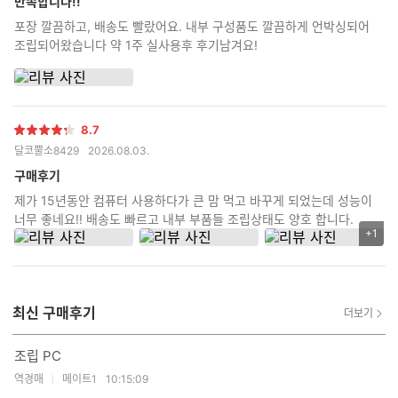
만족합니다!!
포장 깔끔하고, 배송도 빨랐어요. 내부 구성품도 깔끔하게 언박싱되어
조립되어왔습니다 약 1주 실사용후 후기남겨요!
8.7
별
달코뿔소8429
2026.08.03.
점
구매후기
제가 15년동안 컴퓨터 사용하다가 큰 맘 먹고 바꾸게 되었는데 성능이
너무 좋네요!! 배송도 빠르고 내부 부품들 조립상태도 양호 합니다.
+1
리
뷰
이
미
최신 구매후기
지
더보기
추
가
조립 PC
갯
역경매
메이트1
10:15:09
수