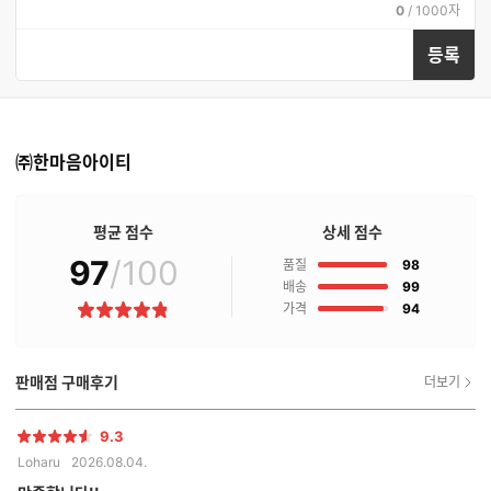
현
전
0
/
1000자
재
체
입
입
등록
력
력
한
가
글
능
자
한
수
글
자
㈜한마음아이티
수
평균 점수
상세 점수
97
/100
점
품질
98
점
배송
99
점
가격
94
별
점
판매점 구매후기
더보기
9.3
별
Loharu
2026.08.04.
점