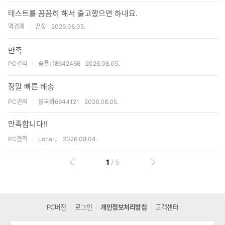
테스트를 꼼꼼히 해서 출고했으면 하내요.
역경매
꾼장
2026.08.05.
만족
PC견적
숲튤립8642466
2026.08.05.
사진 첨부된 후기
정말 빠른 배송
PC견적
물국화6944121
2026.08.05.
사진 첨부된 후기
만족합니다!!
PC견적
Loharu
2026.08.04.
현
총
1
/
5
이
다
재
페
전
음
페
이
페
페
이
이
이
지
지
지
PC버전
로그인
개인정보처리방침
고객센터
지