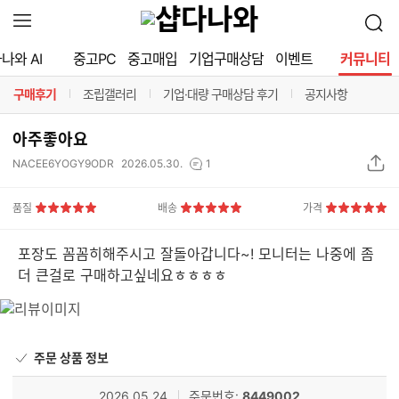
확
검
장
색
영
나와 AI
중고PC
중고매입
기업구매상담
이벤트
커뮤니티
역
열
구매후기
조립갤러리
기업·대량 구매상담 후기
공지사항
기
구분선
구분선
구분선
구분선
아주좋아요
상
댓
NACEE6YOGY9ODR
2026.05.30.
1
품
글
S
수
품질
배송
가격
N
5
5
5
점
점
점
S
포장도 꼼꼼히해주시고 잘돌아갑니다~! 모니터는 나중에 좀
공
더 큰걸로 구매하고싶네요ㅎㅎㅎㅎ
유
하
기
주문 상품 정보
2026.05.24.
주문번호:
8449002