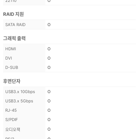
22110
O
RAID 지원
스
SATA RAID
O
펙
정
그래픽 출력
보
스
HDMI
O
펙
DVI
O
정
D-SUB
O
보
후면단자
스
USB3.x 10Gbps
O
펙
USB3.x 5Gbps
O
정
RJ-45
O
보
S/PDIF
O
O
오디오잭