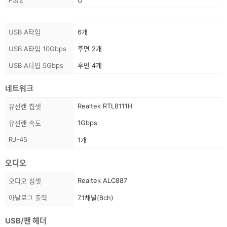
PS/2
O
스
USB A타입
6개
펙
USB A타입 10Gbps
후면 2개
정
보
USB A타입 5Gbps
후면 4개
네트워크
스
Realtek RTL8111H
유선랜 칩셋
펙
1Gbps
유선랜 속도
정
보
RJ-45
1개
오디오
스
Realtek ALC887
오디오 칩셋
펙
아날로그 출력
7.1채널(8ch)
정
보
USB/팬 헤더