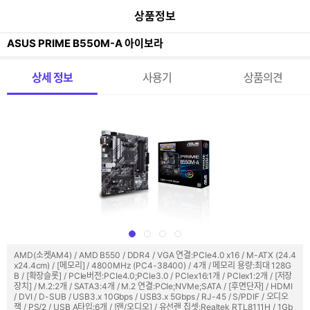
이
본문 바로가기
공
상품정보
전
유
페
하
이
ASUS PRIME B550M-A 아이보라
기
지
가
메뉴 네비게이션
기
상세 정보
사용기
상품의견
AMD(소켓AM4) / AMD B550 / DDR4 / VGA 연결:PCIe4.0 x16 / M-ATX (24.4
x24.4cm) / [메모리] / 4800MHz (PC4-38400) / 4개 / 메모리 용량:최대 128G
B / [확장슬롯] / PCIe버전:PCIe4.0;PCIe3.0 / PCIex16:1개 / PCIex1:2개 / [저장
장치] / M.2:2개 / SATA3:4개 / M.2 연결:PCIe;NVMe;SATA / [후면단자] / HDMI
/ DVI / D-SUB / USB3.x 10Gbps / USB3.x 5Gbps / RJ-45 / S/PDIF / 오디오
잭 / PS/2 / USB A타입:6개 / [랜/오디오] / 유선랜 칩셋:Realtek RTL8111H / 1Gb