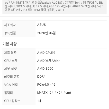
ps / RJ-45:1개 / 오디오 칩셋:Realtek ALC887 / 7.1채널(8ch) / [내부I/O] / USB/
팬 헤더:USB3.0 헤더;USB2.0 헤더;RGB 12V 4핀 헤더;ARGB 5V 3핀 헤더 / 시스
템팬 4핀:2개 / I/O 헤더:TPM 헤더 / [특징] / UEFI
상
스
ASUS
제조회사
품
펙
정
등록년월
2020년 06월
보
정
보
기본 사양
스
제품 분류
AMD CPU용
펙
CPU 소켓
AMD(소켓AM4)
정
보
AMD B550
세부 칩셋
DDR4
메모리 종류
PCIe4.0 x16
VGA 연결
M-ATX (24.4x24.4cm)
폼팩터
CPU 장착수
1개