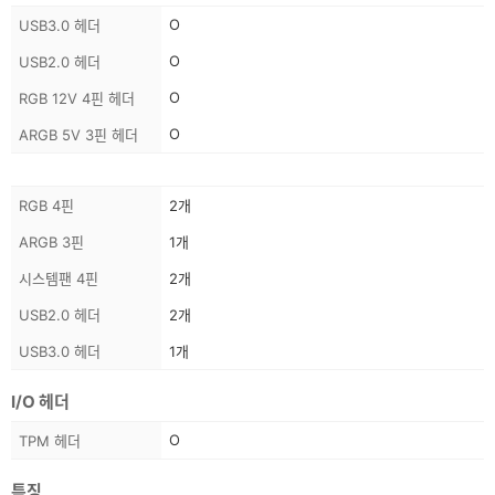
스
O
USB3.0 헤더
펙
O
USB2.0 헤더
정
보
O
RGB 12V 4핀 헤더
O
ARGB 5V 3핀 헤더
스
RGB 4핀
2개
펙
ARGB 3핀
1개
정
보
시스템팬 4핀
2개
USB2.0 헤더
2개
USB3.0 헤더
1개
I/O 헤더
스
O
TPM 헤더
펙
정
특징