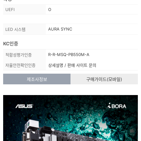
보
스
UEFI
O
펙
정
스
AURA SYNC
LED 시스템
보
펙
정
KC인증
보
상
R-R-MSQ-PB550M-A
적합성평가인증
품
자율안전확인인증
상세설명 / 판매 사이트 문의
정
보
제조사정보
구매가이드(모바일)
목
록
:
상
품
정
보
에