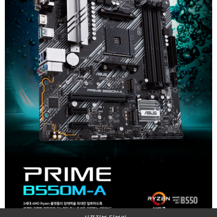
대
해
상
세
이
볼
수
있
으
며
상
품
관
련
스
펙
에
정
보