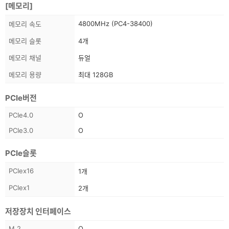
[메모리]
스
4800MHz (PC4-38400)
메모리 속도
펙
메모리 슬롯
4개
정
보
메모리 채널
듀얼
메모리 용량
최대 128GB
PCIe버전
스
PCIe4.0
O
펙
PCIe3.0
O
정
보
PCIe슬롯
스
PCIex16
1개
펙
PCIex1
2개
정
보
저장장치 인터페이스
스
M.2
O