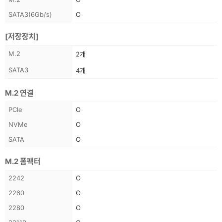
펙
SATA3(6Gb/s)
O
정
보
[저장장치]
스
M.2
2개
펙
SATA3
4개
정
보
M.2 연결
스
PCIe
O
펙
NVMe
O
정
SATA
O
보
M.2 폼팩터
스
2242
O
펙
2260
O
정
2280
O
보